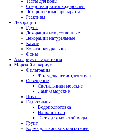
Тесты для воды
Средства против водорослей
Лекарственные препараты
Реактивы
Декорации
Грунт
Декорации искусственные
Декорации натуральные
Камни
Коряги натуральные
Фоны
Аквариумные растения
Морской аквариум
Фильтрация
Фильтры, пеноотделители
Освещение
Светильники морские
Лампы морские
Помпы
Гидрохимия
Водоподготовка
Наполнители
Тесты для морской воды
Грунт
Корма для морских обитателей