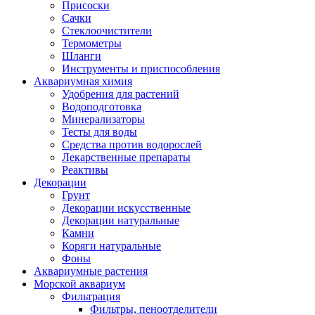
Присоски
Сачки
Стеклоочистители
Термометры
Шланги
Инструменты и приспособления
Аквариумная химия
Удобрения для растений
Водоподготовка
Минерализаторы
Тесты для воды
Средства против водорослей
Лекарственные препараты
Реактивы
Декорации
Грунт
Декорации искусственные
Декорации натуральные
Камни
Коряги натуральные
Фоны
Аквариумные растения
Морской аквариум
Фильтрация
Фильтры, пеноотделители