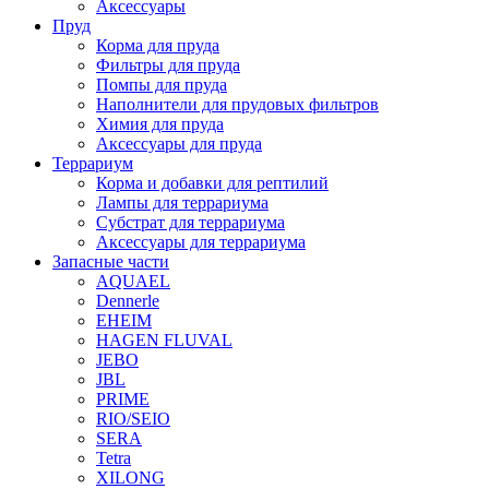
Аксессуары
Пруд
Корма для пруда
Фильтры для пруда
Помпы для пруда
Наполнители для прудовых фильтров
Химия для пруда
Аксессуары для пруда
Террариум
Корма и добавки для рептилий
Лампы для террариума
Субстрат для террариума
Аксессуары для террариума
Запасные части
AQUAEL
Dennerle
EHEIM
HAGEN FLUVAL
JEBO
JBL
PRIME
RIO/SEIO
SERA
Tetra
XILONG