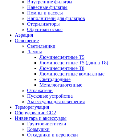
Внутренние фильтры
Навесные фильтры
Помпы и насосы
Наполнители для фильтров
Стерилизаторы
Обратный осмос
Аэрация
Освещение
Светильники
Лампы
Люминесцентные T5
Люминесцентные T5 (длина T8)
Люминесцентные T8
Люминесцентные компактные
Светодиодные
Металлогалогенные
Отражатели
Пусковые устройства
Аксессуары для освещения
Терморегуляция
Оборудование CO2
Инвентарь и аксессуары
Грунтоочистители
Кормушки
Отсадники и переноски