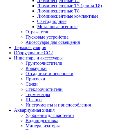
Люминесцентные T5
Люминесцентные T5 (длина T8)
Люминесцентные T8
Люминесцентные компактные
Светодиодные
Металлогалогенные
Отражатели
Пусковые устройства
Аксессуары для освещения
Терморегуляция
Оборудование CO2
Инвентарь и аксессуары
Грунтоочистители
Кормушки
Отсадники и переноски
Присоски
Сачки
Стеклоочистители
Термометры
Шланги
Инструменты и приспособления
Аквариумная химия
Удобрения для растений
Водоподготовка
Минерализаторы