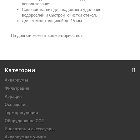
использования.
Силовой магнит для надежного удаления
водорослей и быстрой очистки стекол.
Для стекол толщиной до 15 мм.
На данный момент комментариев нет.
Категории
Аквариумы
Фильтрация
Аэрация
Освещение
Терморегуляция
Оборудование CO2
Инвентарь и аксессуары
Аквариумная химия