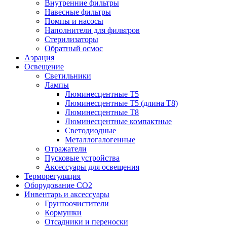
Внутренние фильтры
Навесные фильтры
Помпы и насосы
Наполнители для фильтров
Стерилизаторы
Обратный осмос
Аэрация
Освещение
Светильники
Лампы
Люминесцентные T5
Люминесцентные T5 (длина T8)
Люминесцентные T8
Люминесцентные компактные
Светодиодные
Металлогалогенные
Отражатели
Пусковые устройства
Аксессуары для освещения
Терморегуляция
Оборудование CO2
Инвентарь и аксессуары
Грунтоочистители
Кормушки
Отсадники и переноски