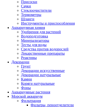
Присоски
Сачки
Стеклоочистители
Термометры
Шланги
Инструменты и приспособления
Аквариумная химия
Удобрения для растений
Водоподготовка
Минерализаторы
Тесты для воды
Средства против водорослей
Лекарственные препараты
Реактивы
Декорации
Грунт
Декорации искусственные
Декорации натуральные
Камни
Коряги натуральные
Фоны
Аквариумные растения
Морской аквариум
Фильтрация
Фильтры, пеноотделители