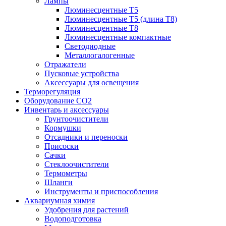
Лампы
Люминесцентные T5
Люминесцентные T5 (длина T8)
Люминесцентные T8
Люминесцентные компактные
Светодиодные
Металлогалогенные
Отражатели
Пусковые устройства
Аксессуары для освещения
Терморегуляция
Оборудование CO2
Инвентарь и аксессуары
Грунтоочистители
Кормушки
Отсадники и переноски
Присоски
Сачки
Стеклоочистители
Термометры
Шланги
Инструменты и приспособления
Аквариумная химия
Удобрения для растений
Водоподготовка