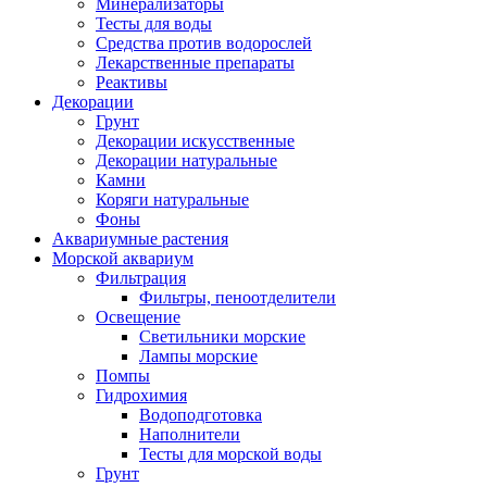
Минерализаторы
Тесты для воды
Средства против водорослей
Лекарственные препараты
Реактивы
Декорации
Грунт
Декорации искусственные
Декорации натуральные
Камни
Коряги натуральные
Фоны
Аквариумные растения
Морской аквариум
Фильтрация
Фильтры, пеноотделители
Освещение
Светильники морские
Лампы морские
Помпы
Гидрохимия
Водоподготовка
Наполнители
Тесты для морской воды
Грунт