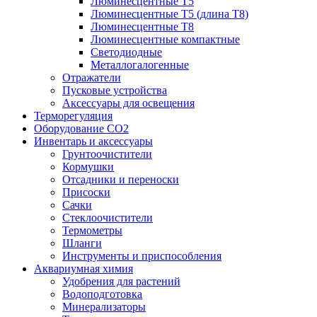
Люминесцентные T5
Люминесцентные T5 (длина T8)
Люминесцентные T8
Люминесцентные компактные
Светодиодные
Металлогалогенные
Отражатели
Пусковые устройства
Аксессуары для освещения
Терморегуляция
Оборудование CO2
Инвентарь и аксессуары
Грунтоочистители
Кормушки
Отсадники и переноски
Присоски
Сачки
Стеклоочистители
Термометры
Шланги
Инструменты и приспособления
Аквариумная химия
Удобрения для растений
Водоподготовка
Минерализаторы