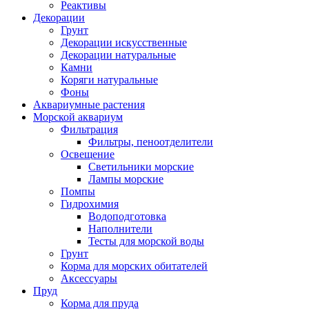
Реактивы
Декорации
Грунт
Декорации искусственные
Декорации натуральные
Камни
Коряги натуральные
Фоны
Аквариумные растения
Морской аквариум
Фильтрация
Фильтры, пеноотделители
Освещение
Светильники морские
Лампы морские
Помпы
Гидрохимия
Водоподготовка
Наполнители
Тесты для морской воды
Грунт
Корма для морских обитателей
Аксессуары
Пруд
Корма для пруда