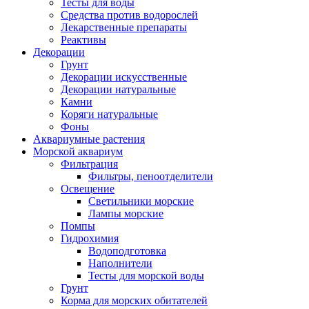
Тесты для воды
Средства против водорослей
Лекарственные препараты
Реактивы
Декорации
Грунт
Декорации искусственные
Декорации натуральные
Камни
Коряги натуральные
Фоны
Аквариумные растения
Морской аквариум
Фильтрация
Фильтры, пеноотделители
Освещение
Светильники морские
Лампы морские
Помпы
Гидрохимия
Водоподготовка
Наполнители
Тесты для морской воды
Грунт
Корма для морских обитателей