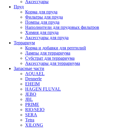
Аксессуары
Пруд
Корма для пруда
Фильтры для пруда
Помпы для пруда
Наполнители для прудовых фильтров
Химия для пруда
Аксессуары для пруда
Террариум
Корма и добавки для рептилий
Лампы для террариума
Субстрат для террариума
Аксессуары для террариума
Запасные части
AQUAEL
Dennerle
EHEIM
HAGEN FLUVAL
JEBO
JBL
PRIME
RIO/SEIO
SERA
Tetra
XILONG