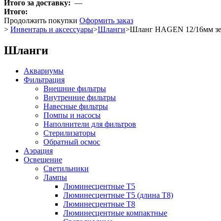
Итого за доставку:
—
Итого:
Продолжить покупки
Оформить заказ
>
Инвентарь и аксессуары
>
Шланги
>
Шланг HAGEN 12/16мм зе
Шланги
Аквариумы
Фильтрация
Внешние фильтры
Внутренние фильтры
Навесные фильтры
Помпы и насосы
Наполнители для фильтров
Стерилизаторы
Обратный осмос
Аэрация
Освещение
Светильники
Лампы
Люминесцентные T5
Люминесцентные T5 (длина T8)
Люминесцентные T8
Люминесцентные компактные