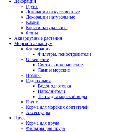
Декорации
Грунт
Декорации искусственные
Декорации натуральные
Камни
Коряги натуральные
Фоны
Аквариумные растения
Морской аквариум
Фильтрация
Фильтры, пеноотделители
Освещение
Светильники морские
Лампы морские
Помпы
Гидрохимия
Водоподготовка
Наполнители
Тесты для морской воды
Грунт
Корма для морских обитателей
Аксессуары
Пруд
Корма для пруда
Фильтры для пруда