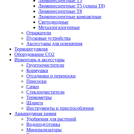
Люминесцентные T5
Люминесцентные T5 (длина T8)
Люминесцентные T8
Люминесцентные компактные
Светодиодные
Металлогалогенные
Отражатели
Пусковые устройства
Аксессуары для освещения
Терморегуляция
Оборудование CO2
Инвентарь и аксессуары
Грунтоочистители
Кормушки
Отсадники и переноски
Присоски
Сачки
Стеклоочистители
Термометры
Шланги
Инструменты и приспособления
Аквариумная химия
Удобрения для растений
Водоподготовка
Минерализаторы