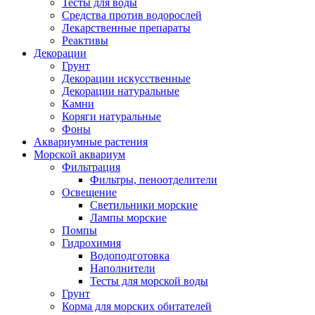
Тесты для воды
Средства против водорослей
Лекарственные препараты
Реактивы
Декорации
Грунт
Декорации искусственные
Декорации натуральные
Камни
Коряги натуральные
Фоны
Аквариумные растения
Морской аквариум
Фильтрация
Фильтры, пеноотделители
Освещение
Светильники морские
Лампы морские
Помпы
Гидрохимия
Водоподготовка
Наполнители
Тесты для морской воды
Грунт
Корма для морских обитателей