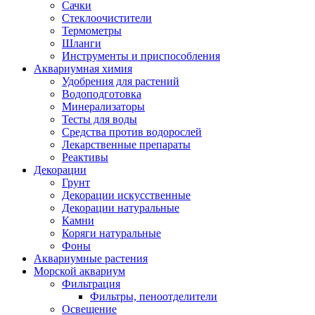
Сачки
Стеклоочистители
Термометры
Шланги
Инструменты и приспособления
Аквариумная химия
Удобрения для растений
Водоподготовка
Минерализаторы
Тесты для воды
Средства против водорослей
Лекарственные препараты
Реактивы
Декорации
Грунт
Декорации искусственные
Декорации натуральные
Камни
Коряги натуральные
Фоны
Аквариумные растения
Морской аквариум
Фильтрация
Фильтры, пеноотделители
Освещение