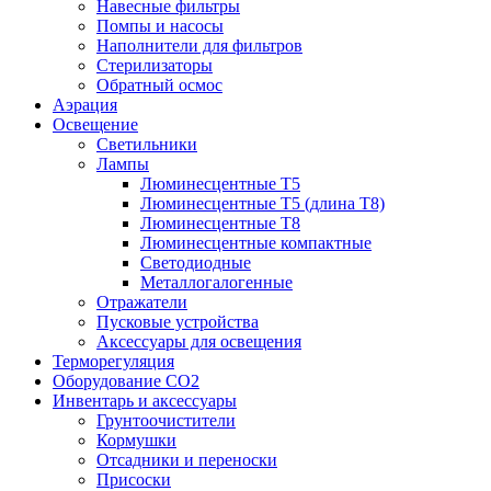
Навесные фильтры
Помпы и насосы
Наполнители для фильтров
Стерилизаторы
Обратный осмос
Аэрация
Освещение
Светильники
Лампы
Люминесцентные T5
Люминесцентные T5 (длина T8)
Люминесцентные T8
Люминесцентные компактные
Светодиодные
Металлогалогенные
Отражатели
Пусковые устройства
Аксессуары для освещения
Терморегуляция
Оборудование CO2
Инвентарь и аксессуары
Грунтоочистители
Кормушки
Отсадники и переноски
Присоски