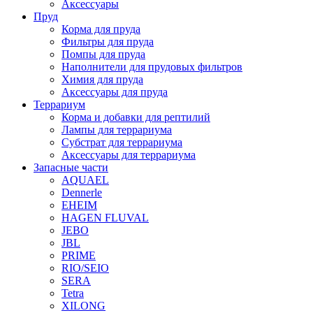
Аксессуары
Пруд
Корма для пруда
Фильтры для пруда
Помпы для пруда
Наполнители для прудовых фильтров
Химия для пруда
Аксессуары для пруда
Террариум
Корма и добавки для рептилий
Лампы для террариума
Субстрат для террариума
Аксессуары для террариума
Запасные части
AQUAEL
Dennerle
EHEIM
HAGEN FLUVAL
JEBO
JBL
PRIME
RIO/SEIO
SERA
Tetra
XILONG