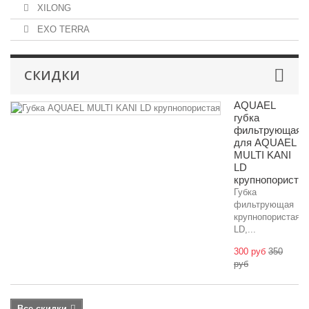
XILONG
EXO TERRA
СКИДКИ
AQUAEL
губка
фильтрующая
для AQUAEL
MULTI KANI
LD
крупнопориста
Губка
фильтрующая
крупнопористая
LD,...
300 руб
350
руб
Все скидки