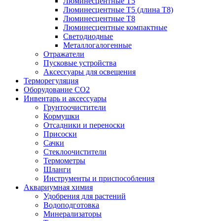
Люминесцентные T5
Люминесцентные T5 (длина T8)
Люминесцентные T8
Люминесцентные компактные
Светодиодные
Металлогалогенные
Отражатели
Пусковые устройства
Аксессуары для освещения
Терморегуляция
Оборудование CO2
Инвентарь и аксессуары
Грунтоочистители
Кормушки
Отсадники и переноски
Присоски
Сачки
Стеклоочистители
Термометры
Шланги
Инструменты и приспособления
Аквариумная химия
Удобрения для растений
Водоподготовка
Минерализаторы