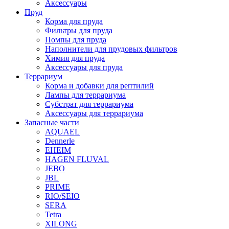
Аксессуары
Пруд
Корма для пруда
Фильтры для пруда
Помпы для пруда
Наполнители для прудовых фильтров
Химия для пруда
Аксессуары для пруда
Террариум
Корма и добавки для рептилий
Лампы для террариума
Субстрат для террариума
Аксессуары для террариума
Запасные части
AQUAEL
Dennerle
EHEIM
HAGEN FLUVAL
JEBO
JBL
PRIME
RIO/SEIO
SERA
Tetra
XILONG