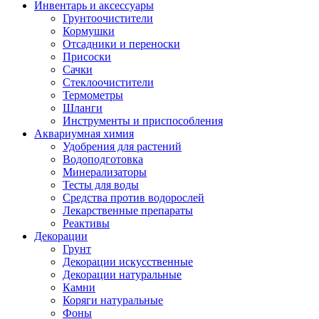
Инвентарь и аксессуары
Грунтоочистители
Кормушки
Отсадники и переноски
Присоски
Сачки
Стеклоочистители
Термометры
Шланги
Инструменты и приспособления
Аквариумная химия
Удобрения для растений
Водоподготовка
Минерализаторы
Тесты для воды
Средства против водорослей
Лекарственные препараты
Реактивы
Декорации
Грунт
Декорации искусственные
Декорации натуральные
Камни
Коряги натуральные
Фоны