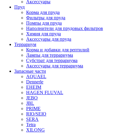
Аксессуары
Пруд
Корма для пруда
Фильтры для пруда
Помпы для пруда
Наполнители для прудовых фильтров
Химия для пруда
Аксессуары для пруда
Террариум
Корма и добавки для рептилий
Лампы для террариума
Субстрат для террариума
Аксессуары для террариума
Запасные части
AQUAEL
Dennerle
EHEIM
HAGEN FLUVAL
JEBO
JBL
PRIME
RIO/SEIO
SERA
Tetra
XILONG