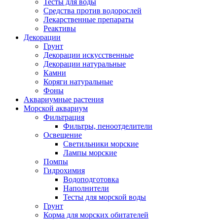
Тесты для воды
Средства против водорослей
Лекарственные препараты
Реактивы
Декорации
Грунт
Декорации искусственные
Декорации натуральные
Камни
Коряги натуральные
Фоны
Аквариумные растения
Морской аквариум
Фильтрация
Фильтры, пеноотделители
Освещение
Светильники морские
Лампы морские
Помпы
Гидрохимия
Водоподготовка
Наполнители
Тесты для морской воды
Грунт
Корма для морских обитателей