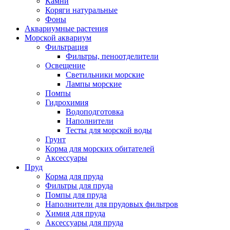
Камни
Коряги натуральные
Фоны
Аквариумные растения
Морской аквариум
Фильтрация
Фильтры, пеноотделители
Освещение
Светильники морские
Лампы морские
Помпы
Гидрохимия
Водоподготовка
Наполнители
Тесты для морской воды
Грунт
Корма для морских обитателей
Аксессуары
Пруд
Корма для пруда
Фильтры для пруда
Помпы для пруда
Наполнители для прудовых фильтров
Химия для пруда
Аксессуары для пруда