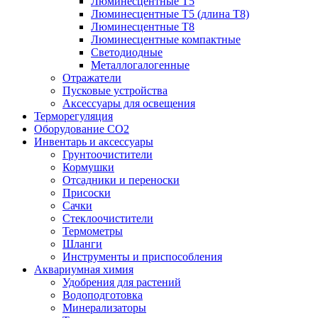
Люминесцентные T5
Люминесцентные T5 (длина T8)
Люминесцентные T8
Люминесцентные компактные
Светодиодные
Металлогалогенные
Отражатели
Пусковые устройства
Аксессуары для освещения
Терморегуляция
Оборудование CO2
Инвентарь и аксессуары
Грунтоочистители
Кормушки
Отсадники и переноски
Присоски
Сачки
Стеклоочистители
Термометры
Шланги
Инструменты и приспособления
Аквариумная химия
Удобрения для растений
Водоподготовка
Минерализаторы