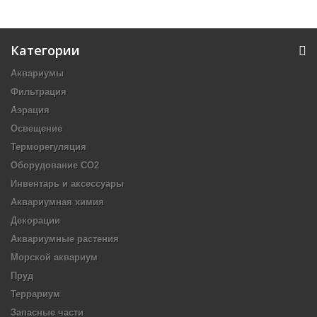
Категории
Аквариумы
Фильтрация
Аэрация
Освещение
Терморегуляция
Оборудование CO2
Инвентарь и аксессуары
Аквариумная химия
Декорации
Аквариумные растения
Морской аквариум
Пруд
Террариум
Запасные части