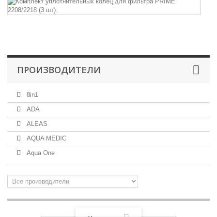
Ко
уп
ко
P
ПРОИЗВОДИТЕЛИ
8in1
ADA
ALEAS
AQUA MEDIC
Aqua One