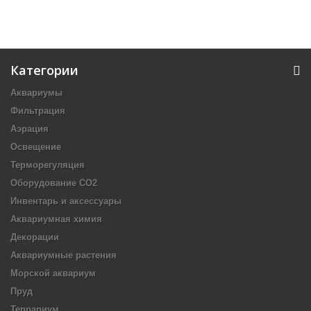
Категории
Аквариумы
Фильтрация
Аэрация
Освещение
Терморегуляция
Оборудование CO2
Инвентарь и аксессуары
Аквариумная химия
Декорации
Аквариумные растения
Морской аквариум
Пруд
Террариум