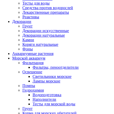
Тесты для воды
Средства против водорослей
Лекарственные препараты
Реактивы
Декорации
Грунт
Декорации искусственные
Декорации натуральные
Камни
Коряги натуральные
Фоны
Аквариумные растения
Морской аквариум
Фильтрация
Фильтры, пеноотделители
Освещение
Светильники морские
Лампы морские
Помпы
Гидрохимия
Водоподготовка
Наполнители
Тесты для морской воды
Грунт
Корма для морских обитателей