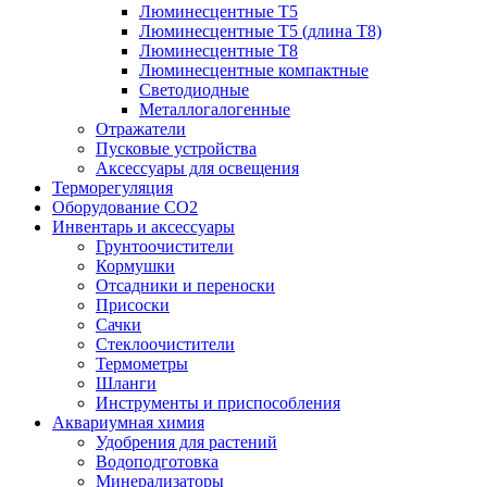
Люминесцентные T5
Люминесцентные T5 (длина T8)
Люминесцентные T8
Люминесцентные компактные
Светодиодные
Металлогалогенные
Отражатели
Пусковые устройства
Аксессуары для освещения
Терморегуляция
Оборудование CO2
Инвентарь и аксессуары
Грунтоочистители
Кормушки
Отсадники и переноски
Присоски
Сачки
Стеклоочистители
Термометры
Шланги
Инструменты и приспособления
Аквариумная химия
Удобрения для растений
Водоподготовка
Минерализаторы