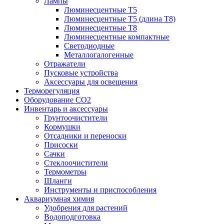
Лампы
Люминесцентные T5
Люминесцентные T5 (длина T8)
Люминесцентные T8
Люминесцентные компактные
Светодиодные
Металлогалогенные
Отражатели
Пусковые устройства
Аксессуары для освещения
Терморегуляция
Оборудование CO2
Инвентарь и аксессуары
Грунтоочистители
Кормушки
Отсадники и переноски
Присоски
Сачки
Стеклоочистители
Термометры
Шланги
Инструменты и приспособления
Аквариумная химия
Удобрения для растений
Водоподготовка