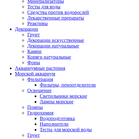
Минерализаторы
Тесты для воды
Средства против водорослей
Лекарственные препараты
Реактивы
Декорации
Грунт
Декорации искусственные
Декорации натуральные
Камни
Коряги натуральные
Фоны
Аквариумные растения
Морской аквариум
Фильтрация
Фильтры, пеноотделители
Освещение
Светильники морские
Лампы морские
Помпы
Гидрохимия
Водоподготовка
Наполнители
Тесты для морской воды
Грунт