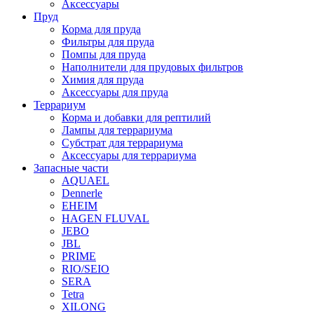
Аксессуары
Пруд
Корма для пруда
Фильтры для пруда
Помпы для пруда
Наполнители для прудовых фильтров
Химия для пруда
Аксессуары для пруда
Террариум
Корма и добавки для рептилий
Лампы для террариума
Субстрат для террариума
Аксессуары для террариума
Запасные части
AQUAEL
Dennerle
EHEIM
HAGEN FLUVAL
JEBO
JBL
PRIME
RIO/SEIO
SERA
Tetra
XILONG