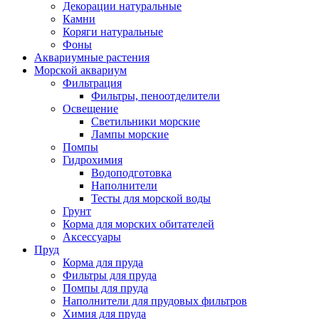
Декорации натуральные
Камни
Коряги натуральные
Фоны
Аквариумные растения
Морской аквариум
Фильтрация
Фильтры, пеноотделители
Освещение
Светильники морские
Лампы морские
Помпы
Гидрохимия
Водоподготовка
Наполнители
Тесты для морской воды
Грунт
Корма для морских обитателей
Аксессуары
Пруд
Корма для пруда
Фильтры для пруда
Помпы для пруда
Наполнители для прудовых фильтров
Химия для пруда