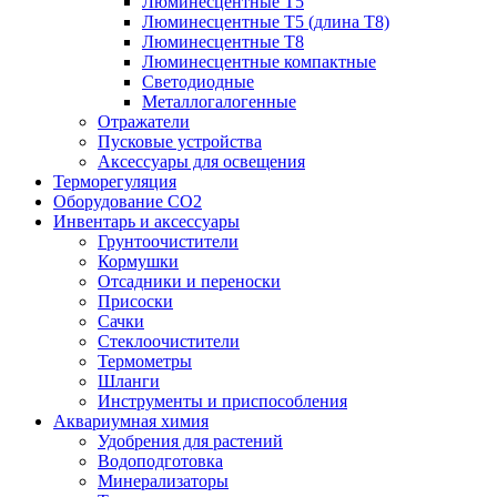
Люминесцентные T5
Люминесцентные T5 (длина T8)
Люминесцентные T8
Люминесцентные компактные
Светодиодные
Металлогалогенные
Отражатели
Пусковые устройства
Аксессуары для освещения
Терморегуляция
Оборудование CO2
Инвентарь и аксессуары
Грунтоочистители
Кормушки
Отсадники и переноски
Присоски
Сачки
Стеклоочистители
Термометры
Шланги
Инструменты и приспособления
Аквариумная химия
Удобрения для растений
Водоподготовка
Минерализаторы