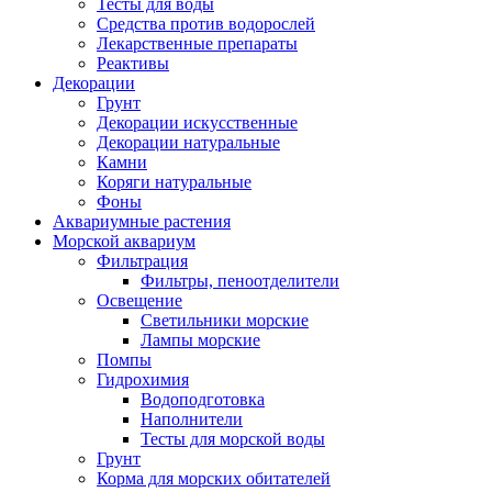
Тесты для воды
Средства против водорослей
Лекарственные препараты
Реактивы
Декорации
Грунт
Декорации искусственные
Декорации натуральные
Камни
Коряги натуральные
Фоны
Аквариумные растения
Морской аквариум
Фильтрация
Фильтры, пеноотделители
Освещение
Светильники морские
Лампы морские
Помпы
Гидрохимия
Водоподготовка
Наполнители
Тесты для морской воды
Грунт
Корма для морских обитателей