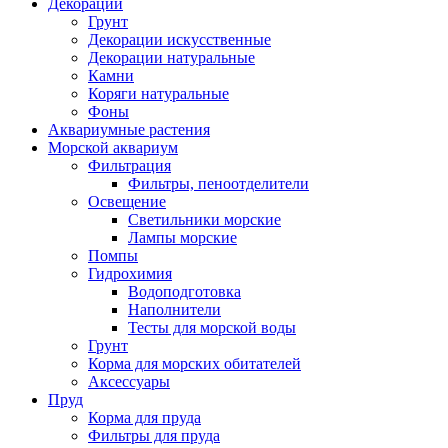
Декорации
Грунт
Декорации искусственные
Декорации натуральные
Камни
Коряги натуральные
Фоны
Аквариумные растения
Морской аквариум
Фильтрация
Фильтры, пеноотделители
Освещение
Светильники морские
Лампы морские
Помпы
Гидрохимия
Водоподготовка
Наполнители
Тесты для морской воды
Грунт
Корма для морских обитателей
Аксессуары
Пруд
Корма для пруда
Фильтры для пруда