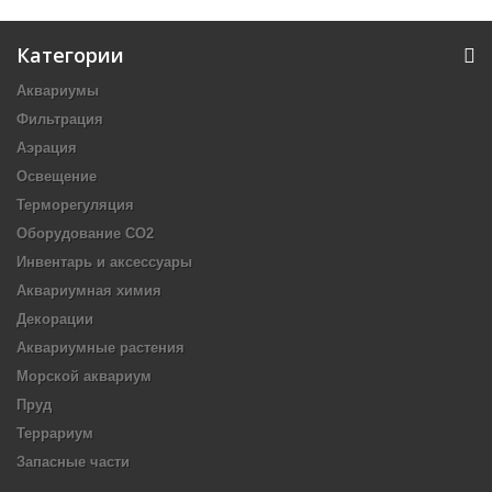
Категории
Аквариумы
Фильтрация
Аэрация
Освещение
Терморегуляция
Оборудование CO2
Инвентарь и аксессуары
Аквариумная химия
Декорации
Аквариумные растения
Морской аквариум
Пруд
Террариум
Запасные части