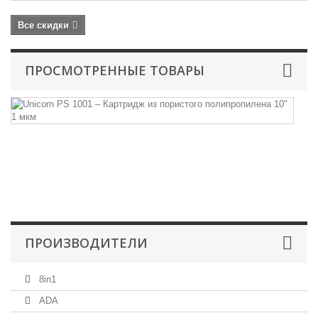
Все скидки
ПРОСМОТРЕННЫЕ ТОВАРЫ
Un
P
1
–..
Ка
ме
из
вс
ПРОИЗВОДИТЕЛИ
8in1
ADA