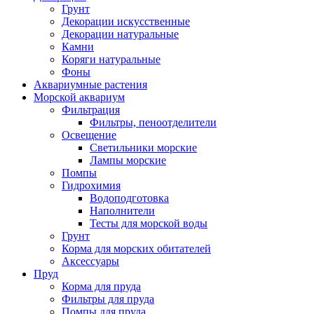
Грунт
Декорации искусственные
Декорации натуральные
Камни
Коряги натуральные
Фоны
Аквариумные растения
Морской аквариум
Фильтрация
Фильтры, пеноотделители
Освещение
Светильники морские
Лампы морские
Помпы
Гидрохимия
Водоподготовка
Наполнители
Тесты для морской воды
Грунт
Корма для морских обитателей
Аксессуары
Пруд
Корма для пруда
Фильтры для пруда
Помпы для пруда