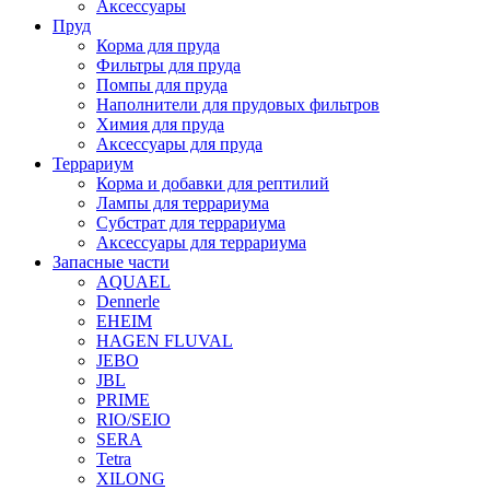
Аксессуары
Пруд
Корма для пруда
Фильтры для пруда
Помпы для пруда
Наполнители для прудовых фильтров
Химия для пруда
Аксессуары для пруда
Террариум
Корма и добавки для рептилий
Лампы для террариума
Субстрат для террариума
Аксессуары для террариума
Запасные части
AQUAEL
Dennerle
EHEIM
HAGEN FLUVAL
JEBO
JBL
PRIME
RIO/SEIO
SERA
Tetra
XILONG