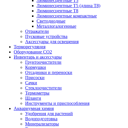
Люминесцентные T5
Люминесцентные T5 (длина T8)
Люминесцентные T8
Люминесцентные компактные
Светодиодные
Металлогалогенные
Отражатели
Пусковые устройства
Аксессуары для освещения
Терморегуляция
Оборудование CO2
Инвентарь и аксессуары
Грунтоочистители
Кормушки
Отсадники и переноски
Присоски
Сачки
Стеклоочистители
Термометры
Шланги
Инструменты и приспособления
Аквариумная химия
Удобрения для растений
Водоподготовка
Минерализаторы