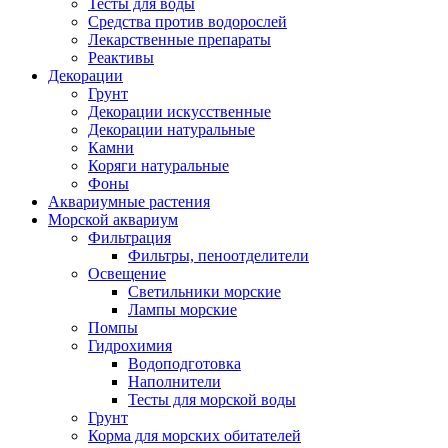
Тесты для воды
Средства против водорослей
Лекарственные препараты
Реактивы
Декорации
Грунт
Декорации искусственные
Декорации натуральные
Камни
Коряги натуральные
Фоны
Аквариумные растения
Морской аквариум
Фильтрация
Фильтры, пеноотделители
Освещение
Светильники морские
Лампы морские
Помпы
Гидрохимия
Водоподготовка
Наполнители
Тесты для морской воды
Грунт
Корма для морских обитателей