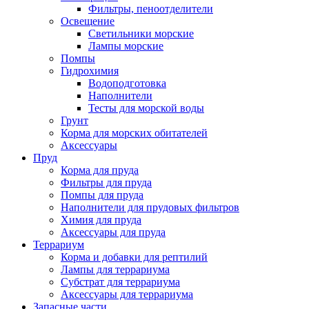
Фильтры, пеноотделители
Освещение
Светильники морские
Лампы морские
Помпы
Гидрохимия
Водоподготовка
Наполнители
Тесты для морской воды
Грунт
Корма для морских обитателей
Аксессуары
Пруд
Корма для пруда
Фильтры для пруда
Помпы для пруда
Наполнители для прудовых фильтров
Химия для пруда
Аксессуары для пруда
Террариум
Корма и добавки для рептилий
Лампы для террариума
Субстрат для террариума
Аксессуары для террариума
Запасные части