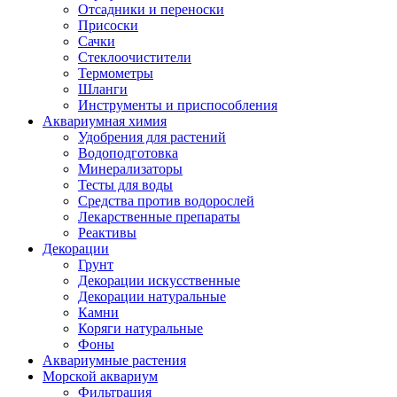
Отсадники и переноски
Присоски
Сачки
Стеклоочистители
Термометры
Шланги
Инструменты и приспособления
Аквариумная химия
Удобрения для растений
Водоподготовка
Минерализаторы
Тесты для воды
Средства против водорослей
Лекарственные препараты
Реактивы
Декорации
Грунт
Декорации искусственные
Декорации натуральные
Камни
Коряги натуральные
Фоны
Аквариумные растения
Морской аквариум
Фильтрация