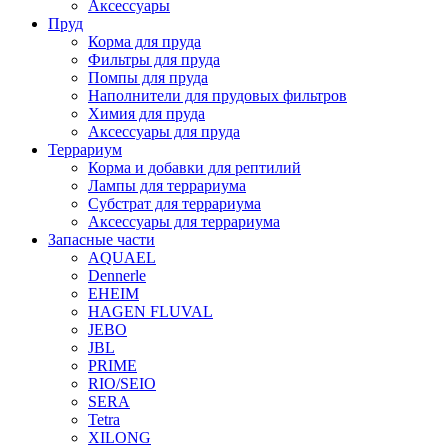
Аксессуары
Пруд
Корма для пруда
Фильтры для пруда
Помпы для пруда
Наполнители для прудовых фильтров
Химия для пруда
Аксессуары для пруда
Террариум
Корма и добавки для рептилий
Лампы для террариума
Субстрат для террариума
Аксессуары для террариума
Запасные части
AQUAEL
Dennerle
EHEIM
HAGEN FLUVAL
JEBO
JBL
PRIME
RIO/SEIO
SERA
Tetra
XILONG