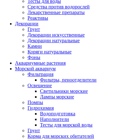
Тесты для воды
Средства против водорослей
Лекарственные препараты
Реактивы
Декорации
Грунт
Декорации искусственные
Декорации натуральные
Камни
Коряги натуральные
Фоны
Аквариумные растения
Морской аквариум
Фильтрация
Фильтры, пеноотделители
Освещение
Светильники морские
Лампы морские
Помпы
Гидрохимия
Водоподготовка
Наполнители
Тесты для морской воды
Грунт
Корма для морских обитателей