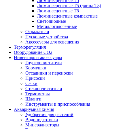
Люминесцентные T5
Люминесцентные T5 (длина T8)
Люминесцентные T8
Люминесцентные компактные
Светодиодные
Металлогалогенные
Отражатели
Пусковые устройства
Аксессуары для освещения
Терморегуляция
Оборудование CO2
Инвентарь и аксессуары
Грунтоочистители
Кормушки
Отсадники и переноски
Присоски
Сачки
Стеклоочистители
Термометры
Шланги
Инструменты и приспособления
Аквариумная химия
Удобрения для растений
Водоподготовка
Минерализаторы