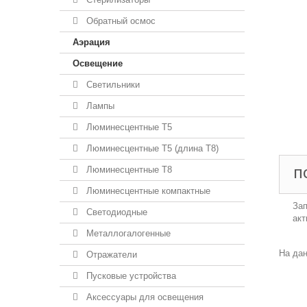
Обратный осмос
Аэрация
Освещение
Светильники
Лампы
Люминесцентные T5
Люминесцентные T5 (длина T8)
Люминесцентные T8
П
Люминесцентные компактные
Зап
Светодиодные
акт
Металлогалогенные
На дан
Отражатели
Пусковые устройства
Аксессуары для освещения