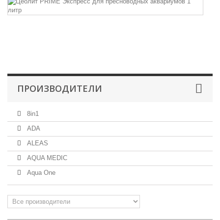
P
Эк
Це
Эк
д
пр
ПРОИЗВОДИТЕЛИ
8in1
ADA
ALEAS
AQUA MEDIC
Aqua One