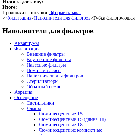
Итого за доставку:
—
Итого:
Продолжить покупки
Оформить заказ
>
Фильтрация
>
Наполнители для фильтров
>
Губка фильтрующая 
Наполнители для фильтров
Аквариумы
Фильтрация
Внешние фильтры
Внутренние фильтры
Навесные фильтры
Помпы и насосы
Наполнители для фильтров
Стерилизаторы
Обратный осмос
Аэрация
Освещение
Светильники
Лампы
Люминесцентные T5
Люминесцентные T5 (длина T8)
Люминесцентные T8
Люминесцентные компактные