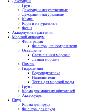
Декорации
Грунт
Декорации искусственные
Декорации натуральные
Камни
Коряги натуральные
Фоны
Аквариумные растения
Морской аквариум
Фильтрация
Фильтры, пеноотделители
Освещение
Светильники морские
Лампы морские
Помпы
Гидрохимия
Водоподготовка
Наполнители
Тесты для морской воды
Грунт
Корма для морских обитателей
Аксессуары
Пруд
Корма для пруда
Фильтры для пруда