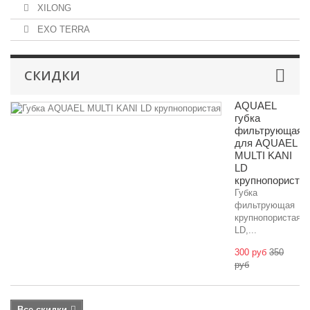
XILONG
EXO TERRA
СКИДКИ
AQUAEL
губка
фильтрующая
для AQUAEL
MULTI KANI
LD
крупнопориста
Губка
фильтрующая
крупнопористая
LD,...
300 руб
350
руб
Все скидки