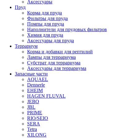
Аксессуары
Пруд
Корма для пруда
Фильтры для пруда
Помпы для пруда
Наполнители для прудовых фильтров
Химия для пруда
Аксессуары для пруда
Террариум
Корма и добавки для рептилий
Лампы для террариума
Субстрат для террариума
Аксессуары для террариума
Запасные части
AQUAEL
Dennerle
EHEIM
HAGEN FLUVAL
JEBO
JBL
PRIME
RIO/SEIO
SERA
Tetra
XILONG