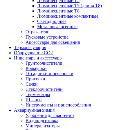
Люминесцентные T5
Люминесцентные T5 (длина T8)
Люминесцентные T8
Люминесцентные компактные
Светодиодные
Металлогалогенные
Отражатели
Пусковые устройства
Аксессуары для освещения
Терморегуляция
Оборудование CO2
Инвентарь и аксессуары
Грунтоочистители
Кормушки
Отсадники и переноски
Присоски
Сачки
Стеклоочистители
Термометры
Шланги
Инструменты и приспособления
Аквариумная химия
Удобрения для растений
Водоподготовка
Минерализаторы