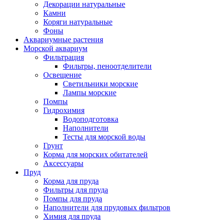
Декорации натуральные
Камни
Коряги натуральные
Фоны
Аквариумные растения
Морской аквариум
Фильтрация
Фильтры, пеноотделители
Освещение
Светильники морские
Лампы морские
Помпы
Гидрохимия
Водоподготовка
Наполнители
Тесты для морской воды
Грунт
Корма для морских обитателей
Аксессуары
Пруд
Корма для пруда
Фильтры для пруда
Помпы для пруда
Наполнители для прудовых фильтров
Химия для пруда