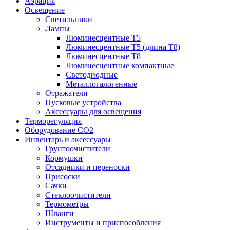
Аэрация
Освещение
Светильники
Лампы
Люминесцентные T5
Люминесцентные T5 (длина T8)
Люминесцентные T8
Люминесцентные компактные
Светодиодные
Металлогалогенные
Отражатели
Пусковые устройства
Аксессуары для освещения
Терморегуляция
Оборудование CO2
Инвентарь и аксессуары
Грунтоочистители
Кормушки
Отсадники и переноски
Присоски
Сачки
Стеклоочистители
Термометры
Шланги
Инструменты и приспособления