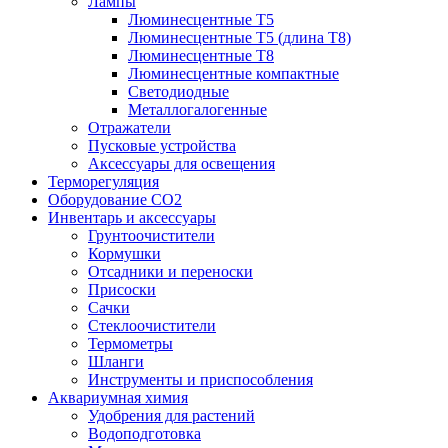
Лампы
Люминесцентные T5
Люминесцентные T5 (длина T8)
Люминесцентные T8
Люминесцентные компактные
Светодиодные
Металлогалогенные
Отражатели
Пусковые устройства
Аксессуары для освещения
Терморегуляция
Оборудование CO2
Инвентарь и аксессуары
Грунтоочистители
Кормушки
Отсадники и переноски
Присоски
Сачки
Стеклоочистители
Термометры
Шланги
Инструменты и приспособления
Аквариумная химия
Удобрения для растений
Водоподготовка