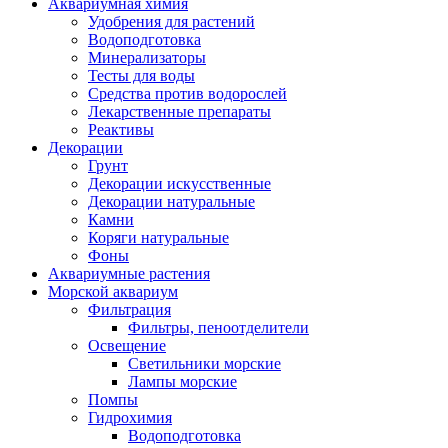
Аквариумная химия
Удобрения для растений
Водоподготовка
Минерализаторы
Тесты для воды
Средства против водорослей
Лекарственные препараты
Реактивы
Декорации
Грунт
Декорации искусственные
Декорации натуральные
Камни
Коряги натуральные
Фоны
Аквариумные растения
Морской аквариум
Фильтрация
Фильтры, пеноотделители
Освещение
Светильники морские
Лампы морские
Помпы
Гидрохимия
Водоподготовка