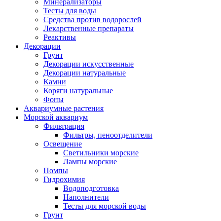
Минерализаторы
Тесты для воды
Средства против водорослей
Лекарственные препараты
Реактивы
Декорации
Грунт
Декорации искусственные
Декорации натуральные
Камни
Коряги натуральные
Фоны
Аквариумные растения
Морской аквариум
Фильтрация
Фильтры, пеноотделители
Освещение
Светильники морские
Лампы морские
Помпы
Гидрохимия
Водоподготовка
Наполнители
Тесты для морской воды
Грунт