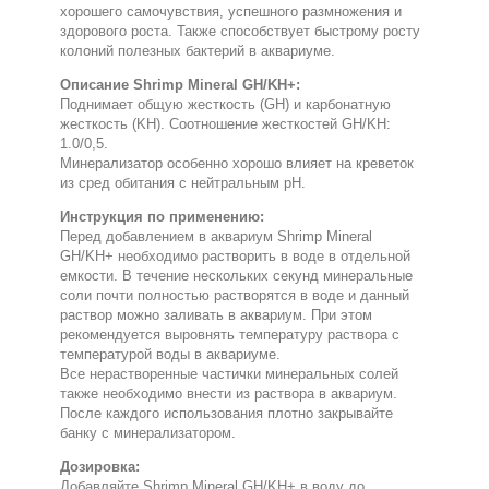
хорошего самочувствия, успешного размножения и
здорового роста. Также способствует быстрому росту
колоний полезных бактерий в аквариуме.
Описание Shrimp Mineral GH/KH+:
Поднимает общую жесткость (GH) и карбонатную
жесткость (KH). Соотношение жесткостей GH/KH:
1.0/0,5.
Минерализатор особенно хорошо влияет на креветок
из сред обитания с нейтральным pH.
Инструкция по применению:
Перед добавлением в аквариум Shrimp Mineral
GH/KH+ необходимо растворить в воде в отдельной
емкости. В течение нескольких секунд минеральные
соли почти полностью растворятся в воде и данный
раствор можно заливать в аквариум. При этом
рекомендуется выровнять температуру раствора с
температурой воды в аквариуме.
Все нерастворенные частички минеральных солей
также необходимо внести из раствора в аквариум.
После каждого использования плотно закрывайте
банку с минерализатором.
Дозировка:
Добавляйте Shrimp Mineral GH/KH+ в воду до