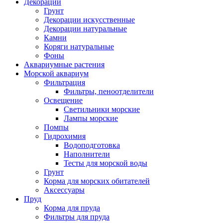
Декорации
Грунт
Декорации искусственные
Декорации натуральные
Камни
Коряги натуральные
Фоны
Аквариумные растения
Морской аквариум
Фильтрация
Фильтры, пеноотделители
Освещение
Светильники морские
Лампы морские
Помпы
Гидрохимия
Водоподготовка
Наполнители
Тесты для морской воды
Грунт
Корма для морских обитателей
Аксессуары
Пруд
Корма для пруда
Фильтры для пруда