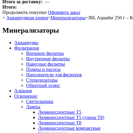
Итого за доставку:
—
Итого:
Продолжить покупки
Оформить заказ
>
Аквариумная химия
>
Минерализаторы
>
JBL Aquadur 250 г –
Минерализаторы
Аквариумы
Фильтрация
Внешние фильтры
Внутренние фильтры
Навесные фильтры
Помпы и насосы
Наполнители для фильтров
Стерилизаторы
Обратный осмос
Аэрация
Освещение
Светильники
Лампы
Люминесцентные T5
Люминесцентные T5 (длина T8)
Люминесцентные T8
Люминесцентные компактные