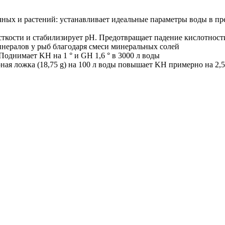
чных и растений: устанавливает идеальные параметры воды в п
ткости и стабилизирует рН. Предотвращает падение кислотност
инералов у рыб благодаря смеси минеральных солей
однимает KH на 1 ° и GH 1,6 ° в 3000 л воды
рная ложка (18,75 g) на 100 л воды повышает KH примерно на 2,5