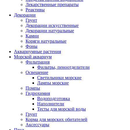
Лекарственные препараты
Реактивы
Декорации
Грунт
Декорации искусственные
Декорации натуральные
Камни
Коряги натуральные
Фоны
Аквариумные растения
Морской аквариум
Фильтрация
Фильтры, пеноотделители
Освещение
Светильники морские
Лампы морские
Помпы
Гидрохимия
Водоподготовка
Наполнители
Тесты для морской воды
Грунт
Корма для морских обитателей
Аксессуары
Пруд