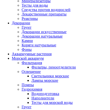
Минерализаторы
Тесты для воды
Средства против водорослей
Лекарственные препараты
Реактивы
Декорации
Грунт
Декорации искусственные
Декорации натуральные
Камни
Коряги натуральные
Фоны
Аквариумные растения
Морской аквариум
Фильтрация
Фильтры, пеноотделители
Освещение
Светильники морские
Лампы морские
Помпы
Гидрохимия
Водоподготовка
Наполнители
Тесты для морской воды
Грунт