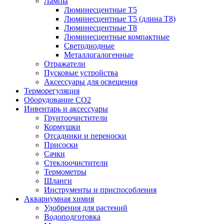
Лампы
Люминесцентные T5
Люминесцентные T5 (длина T8)
Люминесцентные T8
Люминесцентные компактные
Светодиодные
Металлогалогенные
Отражатели
Пусковые устройства
Аксессуары для освещения
Терморегуляция
Оборудование CO2
Инвентарь и аксессуары
Грунтоочистители
Кормушки
Отсадники и переноски
Присоски
Сачки
Стеклоочистители
Термометры
Шланги
Инструменты и приспособления
Аквариумная химия
Удобрения для растений
Водоподготовка