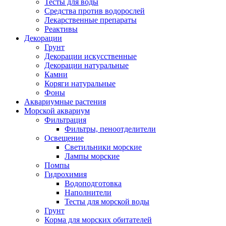
Тесты для воды
Средства против водорослей
Лекарственные препараты
Реактивы
Декорации
Грунт
Декорации искусственные
Декорации натуральные
Камни
Коряги натуральные
Фоны
Аквариумные растения
Морской аквариум
Фильтрация
Фильтры, пеноотделители
Освещение
Светильники морские
Лампы морские
Помпы
Гидрохимия
Водоподготовка
Наполнители
Тесты для морской воды
Грунт
Корма для морских обитателей