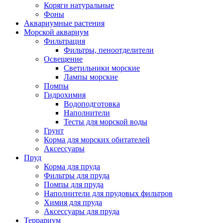
Коряги натуральные
Фоны
Аквариумные растения
Морской аквариум
Фильтрация
Фильтры, пеноотделители
Освещение
Светильники морские
Лампы морские
Помпы
Гидрохимия
Водоподготовка
Наполнители
Тесты для морской воды
Грунт
Корма для морских обитателей
Аксессуары
Пруд
Корма для пруда
Фильтры для пруда
Помпы для пруда
Наполнители для прудовых фильтров
Химия для пруда
Аксессуары для пруда
Террариум