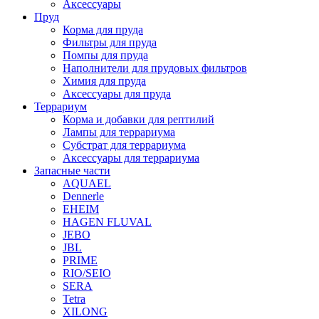
Аксессуары
Пруд
Корма для пруда
Фильтры для пруда
Помпы для пруда
Наполнители для прудовых фильтров
Химия для пруда
Аксессуары для пруда
Террариум
Корма и добавки для рептилий
Лампы для террариума
Субстрат для террариума
Аксессуары для террариума
Запасные части
AQUAEL
Dennerle
EHEIM
HAGEN FLUVAL
JEBO
JBL
PRIME
RIO/SEIO
SERA
Tetra
XILONG