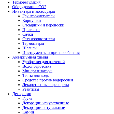
Терморегуляция
Оборудование CO2
Инвентарь и аксессуары
Грунтоочистители
Кормушки
Отсадники и переноски
Присоски
Сачки
Стеклоочистители
Термометры
Шланги
Инструменты и приспособления
Аквариумная химия
Удобрения для растений
Водоподготовка
Минерализаторы
Тесты для воды
Средства против водорослей
Лекарственные препараты
Реактивы
Декорации
Грунт
Декорации искусственные
Декорации натуральные
Камни