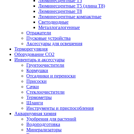
Люминесцентные T5
Люминесцентные T5 (длина T8)
Люминесцентные T8
Люминесцентные компактные
Светодиодные
Металлогалогенные
Отражатели
Пусковые устройства
Аксессуары для освещения
Терморегуляция
Оборудование CO2
Инвентарь и аксессуары
Грунтоочистители
Кормушки
Отсадники и переноски
Присоски
Сачки
Стеклоочистители
Термометры
Шланги
Инструменты и приспособления
Аквариумная химия
Удобрения для растений
Водоподготовка
Минерализаторы