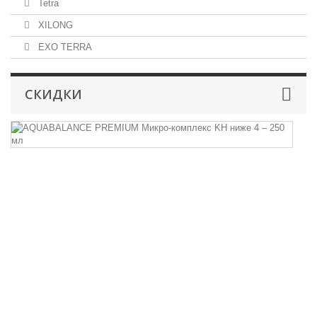
Tetra
XILONG
EXO TERRA
СКИДКИ
A
P
М
к
K
н
4
–
2
м
A
P
40
43
ру