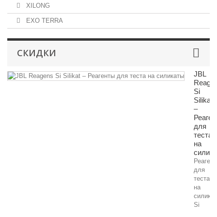
XILONG
EXO TERRA
СКИДКИ
JBL
Reage
Si
Silikat
–
Реаген
для
теста
на
силик
Реаген
для
теста
на
силика
Si