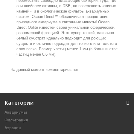
переместить свободно плавающие бактерии, туда, где
они наиболее активны, в DSB, на поверхность «живых
камней», и в биологические фильтры аквариумных
систем. Ocean Direct™ обеспечивает процветание
природного аквариума в считанные минуты! Ocean
Direct Oolite известен своей уникальной сферической,
равномерной фракцией. Этот супер-тонкий, сливочно-
белый субстрат идеально подходит для роющих
существ и отлично подходит для тонкого или толстого
слоя песка. Размер частиц менее 1 мм (в большинстве
частиц менее 0,6 мм).
На данный момент комментариев нет.
Категории
Аквариумы
Фильтрация
Аэрация