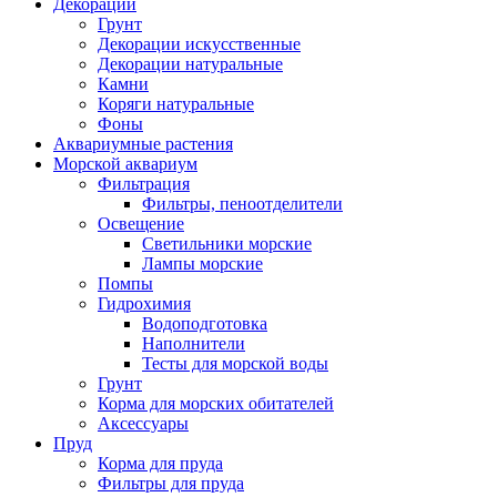
Декорации
Грунт
Декорации искусственные
Декорации натуральные
Камни
Коряги натуральные
Фоны
Аквариумные растения
Морской аквариум
Фильтрация
Фильтры, пеноотделители
Освещение
Светильники морские
Лампы морские
Помпы
Гидрохимия
Водоподготовка
Наполнители
Тесты для морской воды
Грунт
Корма для морских обитателей
Аксессуары
Пруд
Корма для пруда
Фильтры для пруда