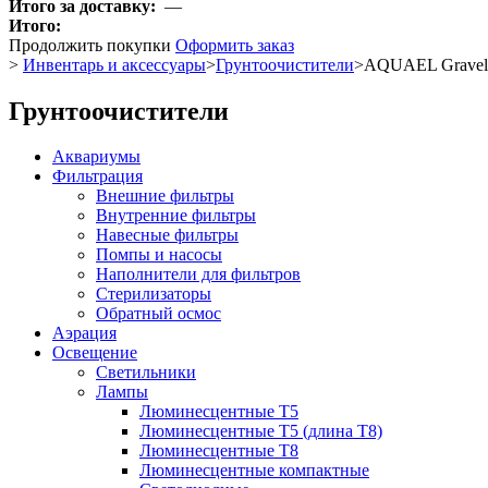
Итого за доставку:
—
Итого:
Продолжить покупки
Оформить заказ
>
Инвентарь и аксессуары
>
Грунтоочистители
>
AQUAEL Gravel 
Грунтоочистители
Аквариумы
Фильтрация
Внешние фильтры
Внутренние фильтры
Навесные фильтры
Помпы и насосы
Наполнители для фильтров
Стерилизаторы
Обратный осмос
Аэрация
Освещение
Светильники
Лампы
Люминесцентные T5
Люминесцентные T5 (длина T8)
Люминесцентные T8
Люминесцентные компактные