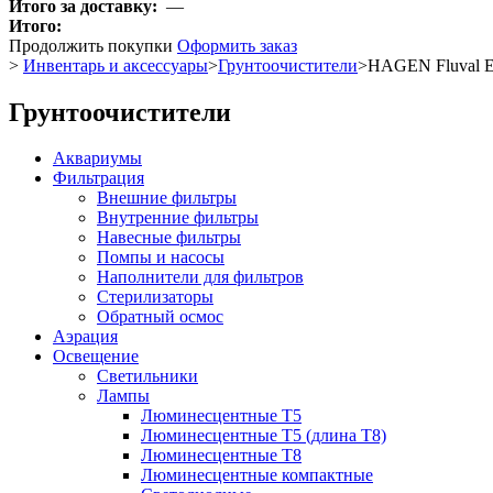
Итого за доставку:
—
Итого:
Продолжить покупки
Оформить заказ
>
Инвентарь и аксессуары
>
Грунтоочистители
>
HAGEN Fluval E
Грунтоочистители
Аквариумы
Фильтрация
Внешние фильтры
Внутренние фильтры
Навесные фильтры
Помпы и насосы
Наполнители для фильтров
Стерилизаторы
Обратный осмос
Аэрация
Освещение
Светильники
Лампы
Люминесцентные T5
Люминесцентные T5 (длина T8)
Люминесцентные T8
Люминесцентные компактные