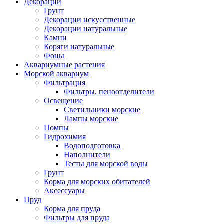
Декорации
Грунт
Декорации искусственные
Декорации натуральные
Камни
Коряги натуральные
Фоны
Аквариумные растения
Морской аквариум
Фильтрация
Фильтры, пеноотделители
Освещение
Светильники морские
Лампы морские
Помпы
Гидрохимия
Водоподготовка
Наполнители
Тесты для морской воды
Грунт
Корма для морских обитателей
Аксессуары
Пруд
Корма для пруда
Фильтры для пруда