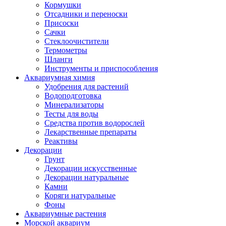
Кормушки
Отсадники и переноски
Присоски
Сачки
Стеклоочистители
Термометры
Шланги
Инструменты и приспособления
Аквариумная химия
Удобрения для растений
Водоподготовка
Минерализаторы
Тесты для воды
Средства против водорослей
Лекарственные препараты
Реактивы
Декорации
Грунт
Декорации искусственные
Декорации натуральные
Камни
Коряги натуральные
Фоны
Аквариумные растения
Морской аквариум