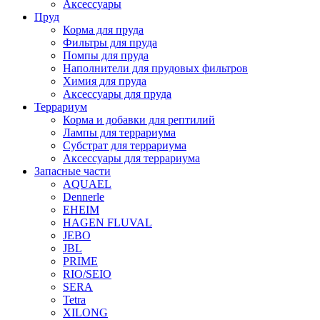
Аксессуары
Пруд
Корма для пруда
Фильтры для пруда
Помпы для пруда
Наполнители для прудовых фильтров
Химия для пруда
Аксессуары для пруда
Террариум
Корма и добавки для рептилий
Лампы для террариума
Субстрат для террариума
Аксессуары для террариума
Запасные части
AQUAEL
Dennerle
EHEIM
HAGEN FLUVAL
JEBO
JBL
PRIME
RIO/SEIO
SERA
Tetra
XILONG