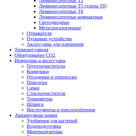
Люминесцентные T5
Люминесцентные T5 (длина T8)
Люминесцентные T8
Люминесцентные компактные
Светодиодные
Металлогалогенные
Отражатели
Пусковые устройства
Аксессуары для освещения
Терморегуляция
Оборудование CO2
Инвентарь и аксессуары
Грунтоочистители
Кормушки
Отсадники и переноски
Присоски
Сачки
Стеклоочистители
Термометры
Шланги
Инструменты и приспособления
Аквариумная химия
Удобрения для растений
Водоподготовка
Минерализаторы