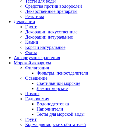
Тесты для воды
Средства против водорослей
Лекарственные препараты
Реактивы
Декорации
Грунт
Декорации искусственные
Декорации натуральные
Камни
Коряги натуральные
Фоны
Аквариумные растения
Морской аквариум
Фильтрация
Фильтры, пеноотделители
Освещение
Светильники морские
Лампы морские
Помпы
Гидрохимия
Водоподготовка
Наполнители
Тесты для морской воды
Грунт
Корма для морских обитателей