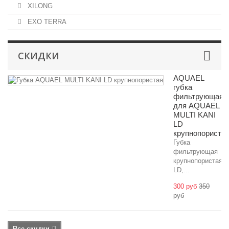
XILONG
EXO TERRA
СКИДКИ
AQUAEL
губка
фильтрующая
для AQUAEL
MULTI KANI
LD
крупнопориста
Губка
фильтрующая
крупнопористая
LD,...
300 руб
350
руб
Все скидки