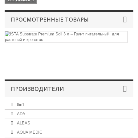
ПРОСМОТРЕННЫЕ ТОВАРЫ
I
Su
Pr
Пи
су
д
ак
ПРОИЗВОДИТЕЛИ
8in1
ADA
ALEAS
AQUA MEDIC