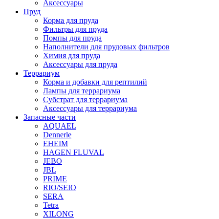
Аксессуары
Пруд
Корма для пруда
Фильтры для пруда
Помпы для пруда
Наполнители для прудовых фильтров
Химия для пруда
Аксессуары для пруда
Террариум
Корма и добавки для рептилий
Лампы для террариума
Субстрат для террариума
Аксессуары для террариума
Запасные части
AQUAEL
Dennerle
EHEIM
HAGEN FLUVAL
JEBO
JBL
PRIME
RIO/SEIO
SERA
Tetra
XILONG