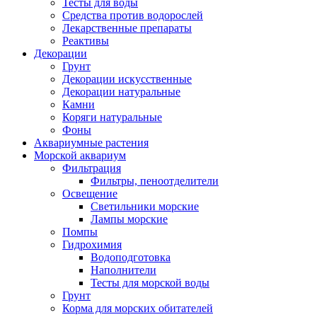
Тесты для воды
Средства против водорослей
Лекарственные препараты
Реактивы
Декорации
Грунт
Декорации искусственные
Декорации натуральные
Камни
Коряги натуральные
Фоны
Аквариумные растения
Морской аквариум
Фильтрация
Фильтры, пеноотделители
Освещение
Светильники морские
Лампы морские
Помпы
Гидрохимия
Водоподготовка
Наполнители
Тесты для морской воды
Грунт
Корма для морских обитателей