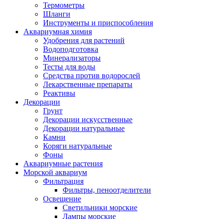
Термометры
Шланги
Инструменты и приспособления
Аквариумная химия
Удобрения для растений
Водоподготовка
Минерализаторы
Тесты для воды
Средства против водорослей
Лекарственные препараты
Реактивы
Декорации
Грунт
Декорации искусственные
Декорации натуральные
Камни
Коряги натуральные
Фоны
Аквариумные растения
Морской аквариум
Фильтрация
Фильтры, пеноотделители
Освещение
Светильники морские
Лампы морские