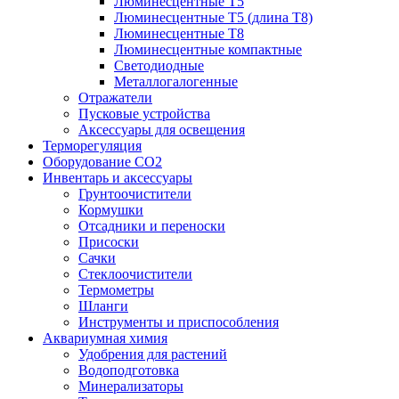
Люминесцентные T5
Люминесцентные T5 (длина T8)
Люминесцентные T8
Люминесцентные компактные
Светодиодные
Металлогалогенные
Отражатели
Пусковые устройства
Аксессуары для освещения
Терморегуляция
Оборудование CO2
Инвентарь и аксессуары
Грунтоочистители
Кормушки
Отсадники и переноски
Присоски
Сачки
Стеклоочистители
Термометры
Шланги
Инструменты и приспособления
Аквариумная химия
Удобрения для растений
Водоподготовка
Минерализаторы