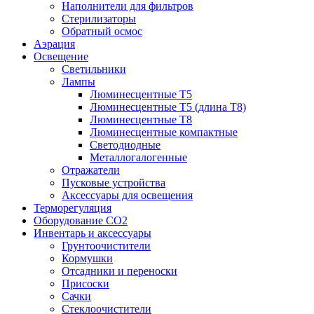
Наполнители для фильтров
Стерилизаторы
Обратный осмос
Аэрация
Освещение
Светильники
Лампы
Люминесцентные T5
Люминесцентные T5 (длина T8)
Люминесцентные T8
Люминесцентные компактные
Светодиодные
Металлогалогенные
Отражатели
Пусковые устройства
Аксессуары для освещения
Терморегуляция
Оборудование CO2
Инвентарь и аксессуары
Грунтоочистители
Кормушки
Отсадники и переноски
Присоски
Сачки
Стеклоочистители