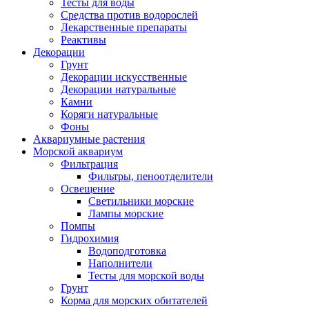
Тесты для воды
Средства против водорослей
Лекарственные препараты
Реактивы
Декорации
Грунт
Декорации искусственные
Декорации натуральные
Камни
Коряги натуральные
Фоны
Аквариумные растения
Морской аквариум
Фильтрация
Фильтры, пеноотделители
Освещение
Светильники морские
Лампы морские
Помпы
Гидрохимия
Водоподготовка
Наполнители
Тесты для морской воды
Грунт
Корма для морских обитателей