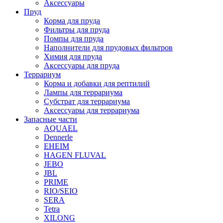
Аксессуары
Пруд
Корма для пруда
Фильтры для пруда
Помпы для пруда
Наполнители для прудовых фильтров
Химия для пруда
Аксессуары для пруда
Террариум
Корма и добавки для рептилий
Лампы для террариума
Субстрат для террариума
Аксессуары для террариума
Запасные части
AQUAEL
Dennerle
EHEIM
HAGEN FLUVAL
JEBO
JBL
PRIME
RIO/SEIO
SERA
Tetra
XILONG