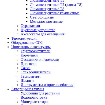
Люминесцентные T5
Люминесцентные T5 (длина T8)
Люминесцентные T8
Люминесцентные компактные
Светодиодные
Металлогалогенные
Отражатели
Пусковые устройства
Аксессуары для освещения
Терморегуляция
Оборудование CO2
Инвентарь и аксессуары
Грунтоочистители
Кормушки
Отсадники и переноски
Присоски
Сачки
Стеклоочистители
Термометры
Шланги
Инструменты и приспособления
Аквариумная химия
Удобрения для растений
Водоподготовка
Минерализаторы