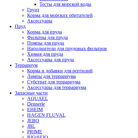
Тесты для морской воды
Грунт
Корма для морских обитателей
Аксессуары
Пруд
Корма для пруда
Фильтры для пруда
Помпы для пруда
Наполнители для прудовых фильтров
Химия для пруда
Аксессуары для пруда
Террариум
Корма и добавки для рептилий
Лампы для террариума
Субстрат для террариума
Аксессуары для террариума
Запасные части
AQUAEL
Dennerle
EHEIM
HAGEN FLUVAL
JEBO
JBL
PRIME
RIO/SEIO