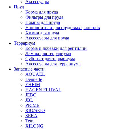
Аксессуары
Пруд
Корма для пруда
Фильтры для пруда
Помпы для пруда
Наполнители для прудовых фильтров
Химия для пруда
Аксессуары для пруда
Террариум
Корма и добавки для рептилий
Лампы для террариума
Субстрат для террариума
Аксессуары для террариума
Запасные части
AQUAEL
Dennerle
EHEIM
HAGEN FLUVAL
JEBO
JBL
PRIME
RIO/SEIO
SERA
Tetra
XILONG