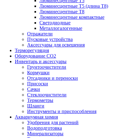
Люминесцентные T5
Люминесцентные T5 (длина T8)
Люминесцентные T8
Люминесцентные компактные
Светодиодные
Металлогалогенные
Отражатели
Пусковые устройства
Аксессуары для освещения
Терморегуляция
Оборудование CO2
Инвентарь и аксессуары
Грунтоочистители
Кормушки
Отсадники и переноски
Присоски
Сачки
Стеклоочистители
Термометры
Шланги
Инструменты и приспособления
Аквариумная химия
Удобрения для растений
Водоподготовка
Минерализаторы