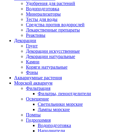
Удобрения для растений
Водоподготовка
Минерализаторы
Тесты для воды
Средства против водорослей
Лекарственные препараты
Реактивы
Декорации
Грунт
Декорации искусственные
Декорации натуральные
Камни
Коряги натуральные
Фоны
Аквариумные растения
Морской аквариум
Фильтрация
Фильтры, пеноотделители
Освещение
Светильники морские
Лампы морские
Помпы
Гидрохимия
Водоподготовка
Наполнители