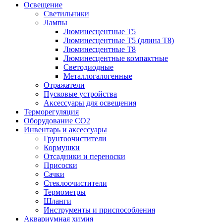
Освещение
Светильники
Лампы
Люминесцентные T5
Люминесцентные T5 (длина T8)
Люминесцентные T8
Люминесцентные компактные
Светодиодные
Металлогалогенные
Отражатели
Пусковые устройства
Аксессуары для освещения
Терморегуляция
Оборудование CO2
Инвентарь и аксессуары
Грунтоочистители
Кормушки
Отсадники и переноски
Присоски
Сачки
Стеклоочистители
Термометры
Шланги
Инструменты и приспособления
Аквариумная химия