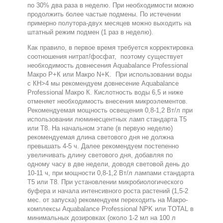
по 30% два раза в неделю. При необходимости можно
продолжить более частые подмены. По истечении
примерно полутора-двух месяцев можно выходить на
штатный режим подмен (1 раз в неделю).
Как правило, в первое время требуется корректировка
соотношения нитрат/фосфат, поэтому существует
необходимость довнесения Aquabalance Professional
Макро Р+К или Макро N+K. При использовании воды
с КН>4 мы рекомендуем довнесение Aquabalance
Professional Макро К. Кислотность воды 6,5 и ниже
отменяет необходимость внесения микроэлементов.
Рекомендуемая мощность освещения 0,8-1,2 Вт/л при
использовании люминесцентных ламп стандарта Т5
или Т8. На начальном этапе (в первую неделю)
рекомендуемая длина светового дня не должна
превышать 4-5 ч. Далее рекомендуем постепенно
увеличивать длину светового дня, добавляя по
одному часу в две недели, доводя световой день до
10-11 ч, при мощности 0,8-1,2 Вт/л лампами стандарта
Т5 или Т8. При установлении микробиологического
буфера и начала интенсивного роста растений (1,5-2
мес. от запуска) рекомендуем переходить на Макро-
комплексы Aquabalance Professional NPK или TOTAL в
минимальных дозировках (около 1-2 мл на 100 л