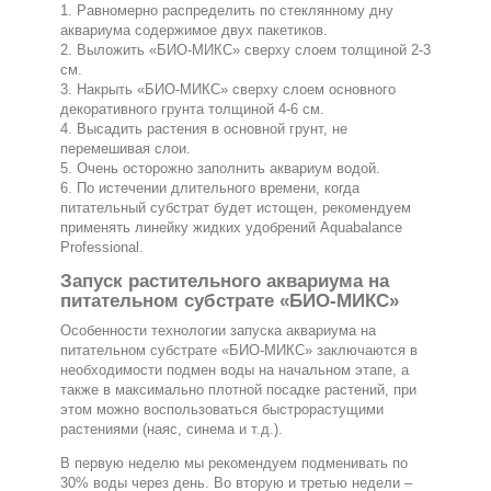
1. Равномерно распределить по стеклянному дну
аквариума содержимое двух пакетиков.
2. Выложить «БИО-МИКС» сверху слоем толщиной 2-3
см.
3. Накрыть «БИО-МИКС» сверху слоем основного
декоративного грунта толщиной 4-6 см.
4. Высадить растения в основной грунт, не
перемешивая слои.
5. Очень осторожно заполнить аквариум водой.
6. По истечении длительного времени, когда
питательный субстрат будет истощен, рекомендуем
применять линейку жидких удобрений Аquabalance
Professional.
Запуск растительного аквариума на
питательном субстрате «БИО-МИКС»
Особенности технологии запуска аквариума на
питательном субстрате «БИО-МИКС» заключаются в
необходимости подмен воды на начальном этапе, а
также в максимально плотной посадке растений, при
этом можно воспользоваться быстрорастущими
растениями (наяс, синема и т.д.).
В первую неделю мы рекомендуем подменивать по
30% воды через день. Во вторую и третью недели –