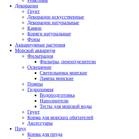
Реактивы
Декорации
Грунт
Декорации искусственные
Декорации натуральные
Камни
Коряги натуральные
Фоны
Аквариумные растения
Морской аквариум
Фильтрация
Фильтры, пеноотделители
Освещение
Светильники морские
Лампы морские
Помпы
Гидрохимия
Водоподготовка
Наполнители
Тесты для морской воды
Грунт
Корма для морских обитателей
Аксессуары
Пруд
Корма для пруда