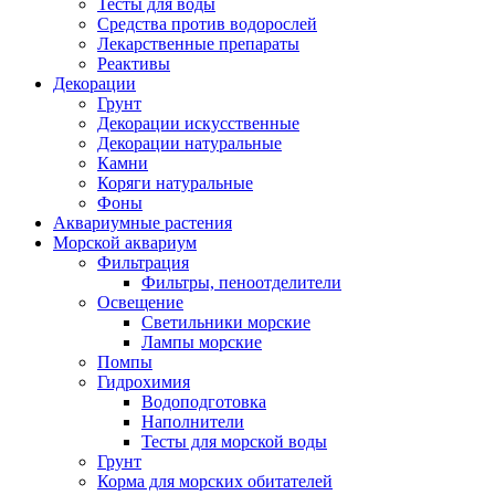
Тесты для воды
Средства против водорослей
Лекарственные препараты
Реактивы
Декорации
Грунт
Декорации искусственные
Декорации натуральные
Камни
Коряги натуральные
Фоны
Аквариумные растения
Морской аквариум
Фильтрация
Фильтры, пеноотделители
Освещение
Светильники морские
Лампы морские
Помпы
Гидрохимия
Водоподготовка
Наполнители
Тесты для морской воды
Грунт
Корма для морских обитателей