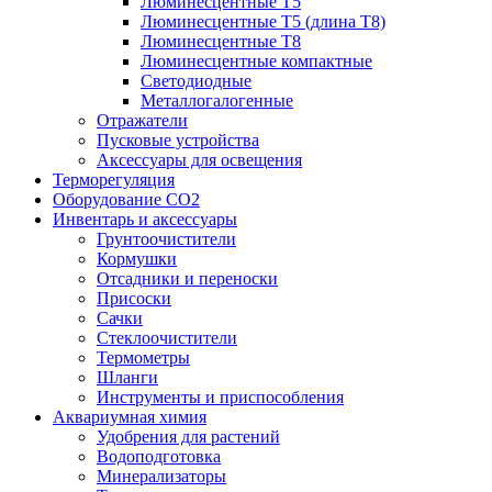
Люминесцентные T5
Люминесцентные T5 (длина T8)
Люминесцентные T8
Люминесцентные компактные
Светодиодные
Металлогалогенные
Отражатели
Пусковые устройства
Аксессуары для освещения
Терморегуляция
Оборудование CO2
Инвентарь и аксессуары
Грунтоочистители
Кормушки
Отсадники и переноски
Присоски
Сачки
Стеклоочистители
Термометры
Шланги
Инструменты и приспособления
Аквариумная химия
Удобрения для растений
Водоподготовка
Минерализаторы