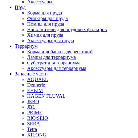
Аксессуары
Пруд
Корма для пруда
Фильтры для пруда
Помпы для пруда
Наполнители для прудовых фильтров
Химия для пруда
Аксессуары для пруда
Террариум
Корма и добавки для рептилий
Лампы для террариума
Субстрат для террариума
Аксессуары для террариума
Запасные части
AQUAEL
Dennerle
EHEIM
HAGEN FLUVAL
JEBO
JBL
PRIME
RIO/SEIO
SERA
Tetra
XILONG