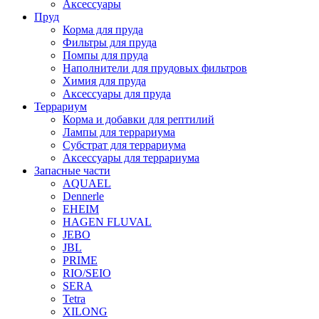
Аксессуары
Пруд
Корма для пруда
Фильтры для пруда
Помпы для пруда
Наполнители для прудовых фильтров
Химия для пруда
Аксессуары для пруда
Террариум
Корма и добавки для рептилий
Лампы для террариума
Субстрат для террариума
Аксессуары для террариума
Запасные части
AQUAEL
Dennerle
EHEIM
HAGEN FLUVAL
JEBO
JBL
PRIME
RIO/SEIO
SERA
Tetra
XILONG