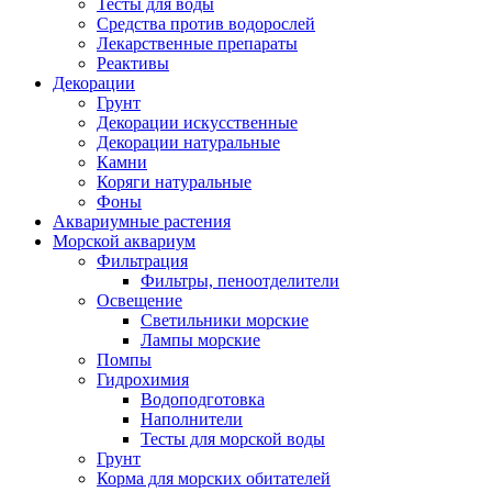
Тесты для воды
Средства против водорослей
Лекарственные препараты
Реактивы
Декорации
Грунт
Декорации искусственные
Декорации натуральные
Камни
Коряги натуральные
Фоны
Аквариумные растения
Морской аквариум
Фильтрация
Фильтры, пеноотделители
Освещение
Светильники морские
Лампы морские
Помпы
Гидрохимия
Водоподготовка
Наполнители
Тесты для морской воды
Грунт
Корма для морских обитателей