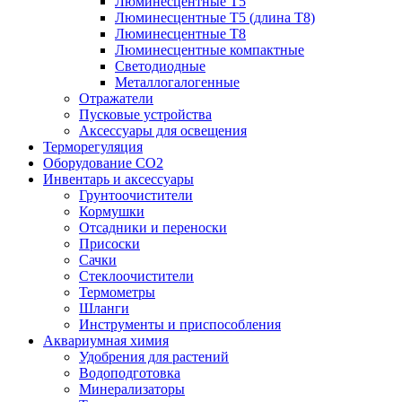
Люминесцентные T5
Люминесцентные T5 (длина T8)
Люминесцентные T8
Люминесцентные компактные
Светодиодные
Металлогалогенные
Отражатели
Пусковые устройства
Аксессуары для освещения
Терморегуляция
Оборудование CO2
Инвентарь и аксессуары
Грунтоочистители
Кормушки
Отсадники и переноски
Присоски
Сачки
Стеклоочистители
Термометры
Шланги
Инструменты и приспособления
Аквариумная химия
Удобрения для растений
Водоподготовка
Минерализаторы