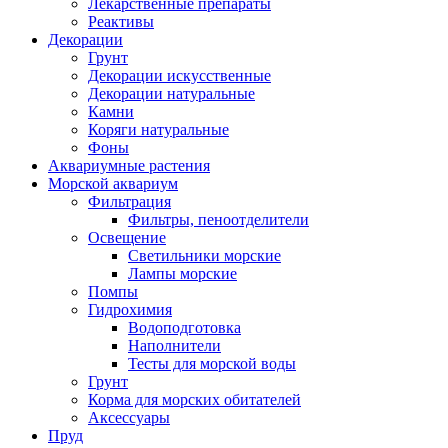
Лекарственные препараты
Реактивы
Декорации
Грунт
Декорации искусственные
Декорации натуральные
Камни
Коряги натуральные
Фоны
Аквариумные растения
Морской аквариум
Фильтрация
Фильтры, пеноотделители
Освещение
Светильники морские
Лампы морские
Помпы
Гидрохимия
Водоподготовка
Наполнители
Тесты для морской воды
Грунт
Корма для морских обитателей
Аксессуары
Пруд