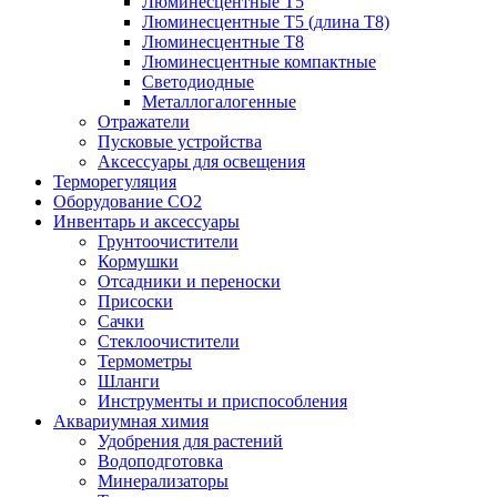
Люминесцентные T5
Люминесцентные T5 (длина T8)
Люминесцентные T8
Люминесцентные компактные
Светодиодные
Металлогалогенные
Отражатели
Пусковые устройства
Аксессуары для освещения
Терморегуляция
Оборудование CO2
Инвентарь и аксессуары
Грунтоочистители
Кормушки
Отсадники и переноски
Присоски
Сачки
Стеклоочистители
Термометры
Шланги
Инструменты и приспособления
Аквариумная химия
Удобрения для растений
Водоподготовка
Минерализаторы