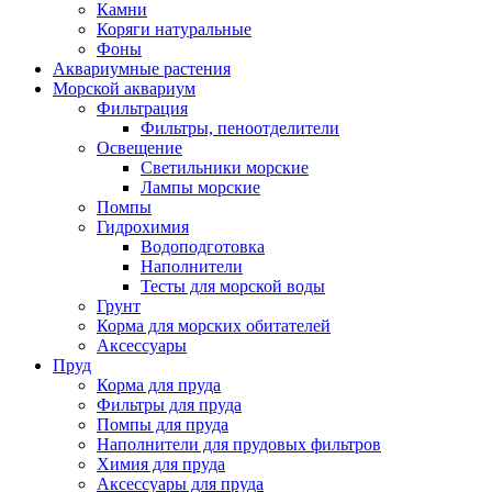
Камни
Коряги натуральные
Фоны
Аквариумные растения
Морской аквариум
Фильтрация
Фильтры, пеноотделители
Освещение
Светильники морские
Лампы морские
Помпы
Гидрохимия
Водоподготовка
Наполнители
Тесты для морской воды
Грунт
Корма для морских обитателей
Аксессуары
Пруд
Корма для пруда
Фильтры для пруда
Помпы для пруда
Наполнители для прудовых фильтров
Химия для пруда
Аксессуары для пруда