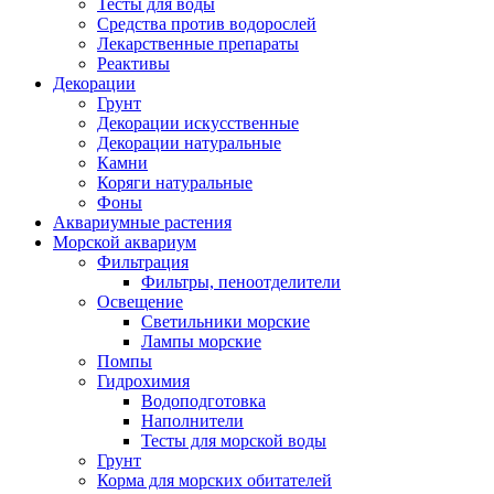
Тесты для воды
Средства против водорослей
Лекарственные препараты
Реактивы
Декорации
Грунт
Декорации искусственные
Декорации натуральные
Камни
Коряги натуральные
Фоны
Аквариумные растения
Морской аквариум
Фильтрация
Фильтры, пеноотделители
Освещение
Светильники морские
Лампы морские
Помпы
Гидрохимия
Водоподготовка
Наполнители
Тесты для морской воды
Грунт
Корма для морских обитателей