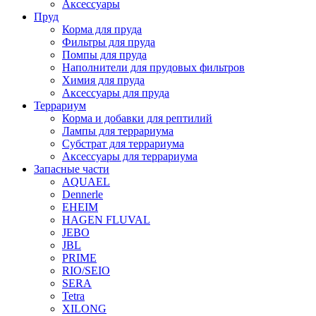
Аксессуары
Пруд
Корма для пруда
Фильтры для пруда
Помпы для пруда
Наполнители для прудовых фильтров
Химия для пруда
Аксессуары для пруда
Террариум
Корма и добавки для рептилий
Лампы для террариума
Субстрат для террариума
Аксессуары для террариума
Запасные части
AQUAEL
Dennerle
EHEIM
HAGEN FLUVAL
JEBO
JBL
PRIME
RIO/SEIO
SERA
Tetra
XILONG