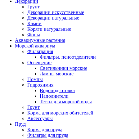
Декорации
Грунт
Декорации искусственные
Декорации натуральные
Камни
Коряги натуральные
Фоны
Аквариумные растения
Морской аквариум
Фильтрация
Фильтры, пеноотделители
Освещение
Светильники морские
Лампы морские
Помпы
Гидрохимия
Водоподготовка
Наполнители
Тесты для морской воды
Грунт
Корма для морских обитателей
Аксессуары
Пруд
Корма для пруда
Фильтры для пруда