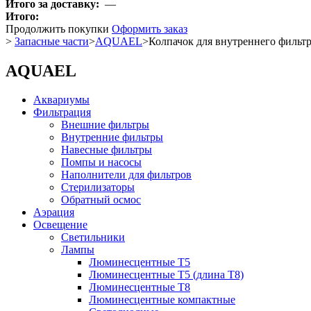
Итого за доставку:
—
Итого:
Продолжить покупки
Оформить заказ
>
Запасные части
>
AQUAEL
>
Колпачок для внутреннего филь
AQUAEL
Аквариумы
Фильтрация
Внешние фильтры
Внутренние фильтры
Навесные фильтры
Помпы и насосы
Наполнители для фильтров
Стерилизаторы
Обратный осмос
Аэрация
Освещение
Светильники
Лампы
Люминесцентные T5
Люминесцентные T5 (длина T8)
Люминесцентные T8
Люминесцентные компактные