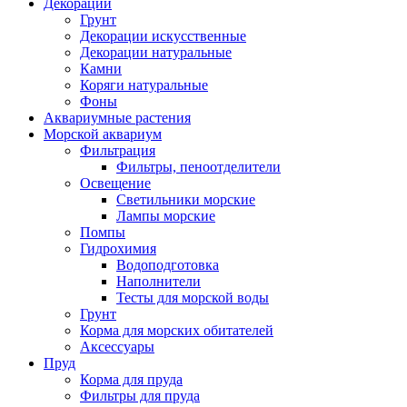
Декорации
Грунт
Декорации искусственные
Декорации натуральные
Камни
Коряги натуральные
Фоны
Аквариумные растения
Морской аквариум
Фильтрация
Фильтры, пеноотделители
Освещение
Светильники морские
Лампы морские
Помпы
Гидрохимия
Водоподготовка
Наполнители
Тесты для морской воды
Грунт
Корма для морских обитателей
Аксессуары
Пруд
Корма для пруда
Фильтры для пруда