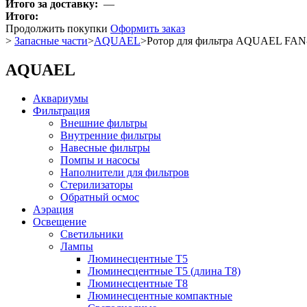
Итого за доставку:
—
Итого:
Продолжить покупки
Оформить заказ
>
Запасные части
>
AQUAEL
>
Ротор для фильтра AQUAEL FAN-m
AQUAEL
Аквариумы
Фильтрация
Внешние фильтры
Внутренние фильтры
Навесные фильтры
Помпы и насосы
Наполнители для фильтров
Стерилизаторы
Обратный осмос
Аэрация
Освещение
Светильники
Лампы
Люминесцентные T5
Люминесцентные T5 (длина T8)
Люминесцентные T8
Люминесцентные компактные