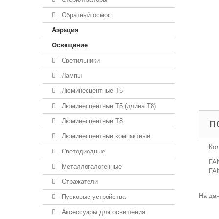
Обратный осмос
Аэрация
Освещение
Светильники
Лампы
Люминесцентные T5
Люминесцентные T5 (длина T8)
Люминесцентные T8
П
Люминесцентные компактные
Ко
Светодиодные
FAN
Металлогалогенные
FAN
Отражатели
На дан
Пусковые устройства
Аксессуары для освещения