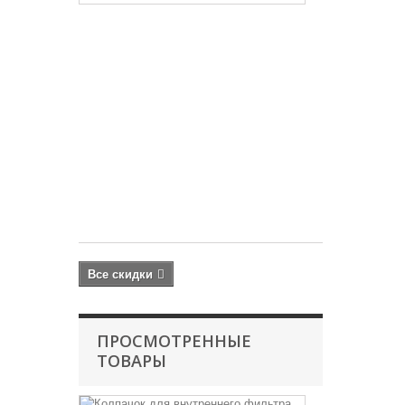
Микро-
комплекс
KH
выше
4
–
250
мл
AQUABALANC
PROFESSIONA
350 руб
435
руб
Все скидки
ПРОСМОТРЕННЫЕ
ТОВАРЫ
Колпачок