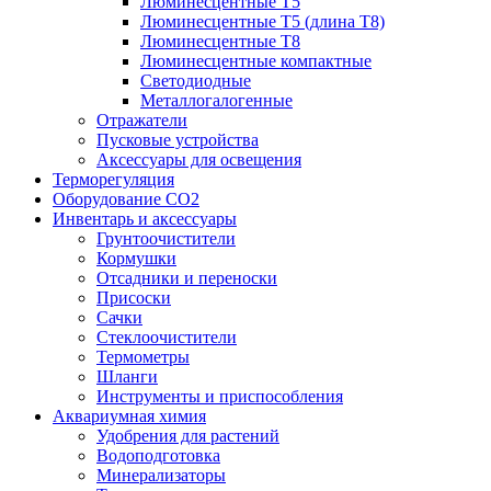
Люминесцентные T5
Люминесцентные T5 (длина T8)
Люминесцентные T8
Люминесцентные компактные
Светодиодные
Металлогалогенные
Отражатели
Пусковые устройства
Аксессуары для освещения
Терморегуляция
Оборудование CO2
Инвентарь и аксессуары
Грунтоочистители
Кормушки
Отсадники и переноски
Присоски
Сачки
Стеклоочистители
Термометры
Шланги
Инструменты и приспособления
Аквариумная химия
Удобрения для растений
Водоподготовка
Минерализаторы