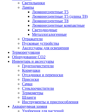
Светильники
Лампы
Люминесцентные T5
Люминесцентные T5 (длина T8)
Люминесцентные T8
Люминесцентные компактные
Светодиодные
Металлогалогенные
Отражатели
Пусковые устройства
Аксессуары для освещения
Терморегуляция
Оборудование CO2
Инвентарь и аксессуары
Грунтоочистители
Кормушки
Отсадники и переноски
Присоски
Сачки
Стеклоочистители
Термометры
Шланги
Инструменты и приспособления
Аквариумная химия
Удобрения для растений