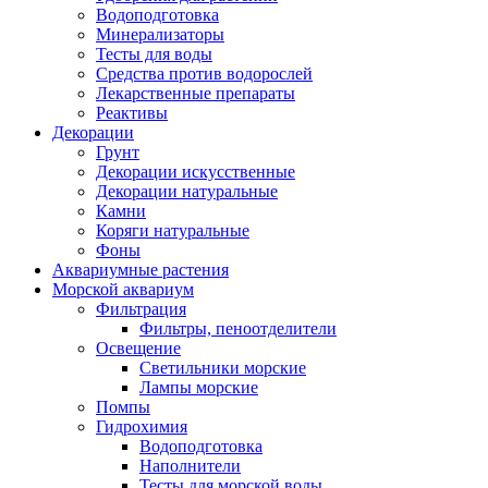
Водоподготовка
Минерализаторы
Тесты для воды
Средства против водорослей
Лекарственные препараты
Реактивы
Декорации
Грунт
Декорации искусственные
Декорации натуральные
Камни
Коряги натуральные
Фоны
Аквариумные растения
Морской аквариум
Фильтрация
Фильтры, пеноотделители
Освещение
Светильники морские
Лампы морские
Помпы
Гидрохимия
Водоподготовка
Наполнители
Тесты для морской воды