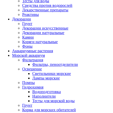
Тесты для воды
Средства против водорослей
Лекарственные препараты
Реактивы
Декорации
Грунт
Декорации искусственные
Декорации натуральные
Камни
Коряги натуральные
Фоны
Аквариумные растения
Морской аквариум
Фильтрация
Фильтры, пеноотделители
Освещение
Светильники морские
Лампы морские
Помпы
Гидрохимия
Водоподготовка
Наполнители
Тесты для морской воды
Грунт
Корма для морских обитателей