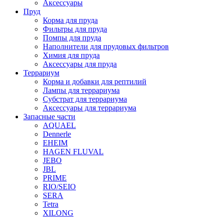
Аксессуары
Пруд
Корма для пруда
Фильтры для пруда
Помпы для пруда
Наполнители для прудовых фильтров
Химия для пруда
Аксессуары для пруда
Террариум
Корма и добавки для рептилий
Лампы для террариума
Субстрат для террариума
Аксессуары для террариума
Запасные части
AQUAEL
Dennerle
EHEIM
HAGEN FLUVAL
JEBO
JBL
PRIME
RIO/SEIO
SERA
Tetra
XILONG