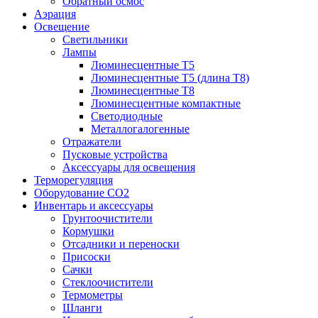
Обратный осмос
Аэрация
Освещение
Светильники
Лампы
Люминесцентные T5
Люминесцентные T5 (длина T8)
Люминесцентные T8
Люминесцентные компактные
Светодиодные
Металлогалогенные
Отражатели
Пусковые устройства
Аксессуары для освещения
Терморегуляция
Оборудование CO2
Инвентарь и аксессуары
Грунтоочистители
Кормушки
Отсадники и переноски
Присоски
Сачки
Стеклоочистители
Термометры
Шланги