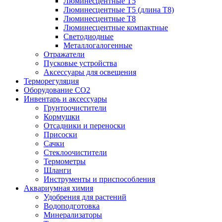
Люминесцентные T5
Люминесцентные T5 (длина T8)
Люминесцентные T8
Люминесцентные компактные
Светодиодные
Металлогалогенные
Отражатели
Пусковые устройства
Аксессуары для освещения
Терморегуляция
Оборудование CO2
Инвентарь и аксессуары
Грунтоочистители
Кормушки
Отсадники и переноски
Присоски
Сачки
Стеклоочистители
Термометры
Шланги
Инструменты и приспособления
Аквариумная химия
Удобрения для растений
Водоподготовка
Минерализаторы