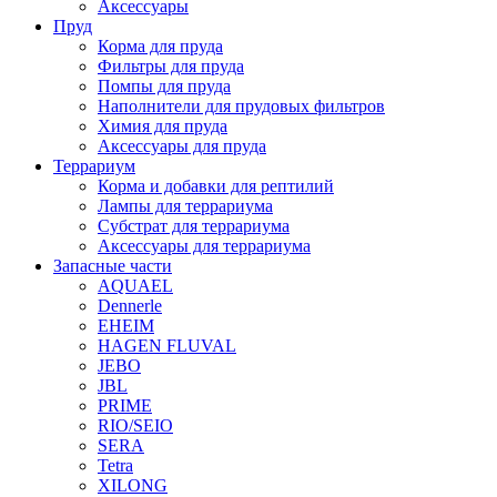
Аксессуары
Пруд
Корма для пруда
Фильтры для пруда
Помпы для пруда
Наполнители для прудовых фильтров
Химия для пруда
Аксессуары для пруда
Террариум
Корма и добавки для рептилий
Лампы для террариума
Субстрат для террариума
Аксессуары для террариума
Запасные части
AQUAEL
Dennerle
EHEIM
HAGEN FLUVAL
JEBO
JBL
PRIME
RIO/SEIO
SERA
Tetra
XILONG