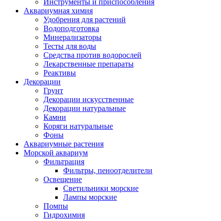
Инструменты и приспособления
Аквариумная химия
Удобрения для растений
Водоподготовка
Минерализаторы
Тесты для воды
Средства против водорослей
Лекарственные препараты
Реактивы
Декорации
Грунт
Декорации искусственные
Декорации натуральные
Камни
Коряги натуральные
Фоны
Аквариумные растения
Морской аквариум
Фильтрация
Фильтры, пеноотделители
Освещение
Светильники морские
Лампы морские
Помпы
Гидрохимия