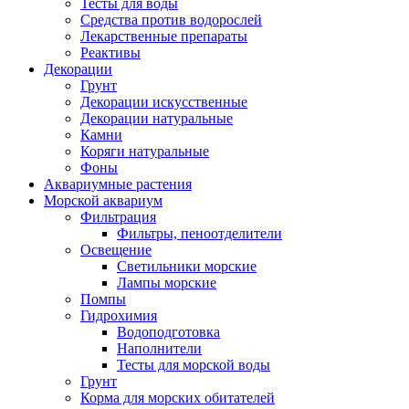
Тесты для воды
Средства против водорослей
Лекарственные препараты
Реактивы
Декорации
Грунт
Декорации искусственные
Декорации натуральные
Камни
Коряги натуральные
Фоны
Аквариумные растения
Морской аквариум
Фильтрация
Фильтры, пеноотделители
Освещение
Светильники морские
Лампы морские
Помпы
Гидрохимия
Водоподготовка
Наполнители
Тесты для морской воды
Грунт
Корма для морских обитателей