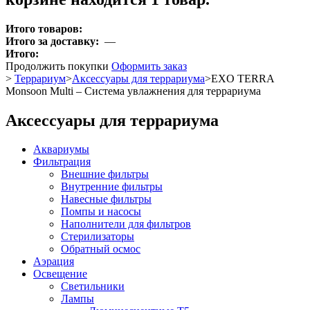
Итого товаров:
Итого за доставку:
—
Итого:
Продолжить покупки
Оформить заказ
>
Террариум
>
Аксессуары для террариума
>
EXO TERRA
Monsoon Multi – Система увлажнения для террариума
Аксессуары для террариума
Аквариумы
Фильтрация
Внешние фильтры
Внутренние фильтры
Навесные фильтры
Помпы и насосы
Наполнители для фильтров
Стерилизаторы
Обратный осмос
Аэрация
Освещение
Светильники
Лампы