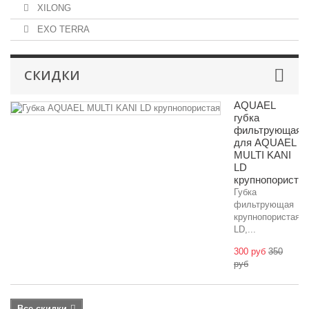
XILONG
EXO TERRA
СКИДКИ
AQUAEL
губка
фильтрующая
для AQUAEL
MULTI KANI
LD
крупнопориста
Губка
фильтрующая
крупнопористая
LD,...
300 руб
350
руб
Все скидки