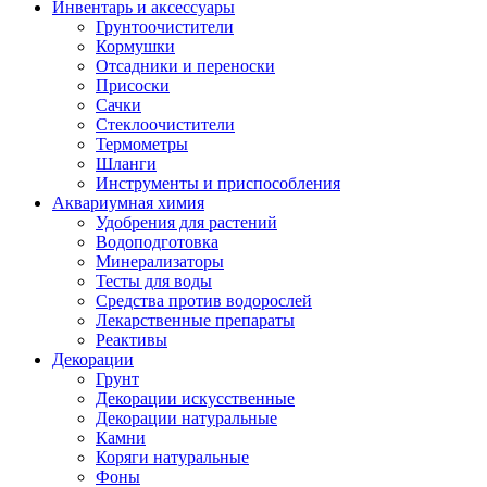
Инвентарь и аксессуары
Грунтоочистители
Кормушки
Отсадники и переноски
Присоски
Сачки
Стеклоочистители
Термометры
Шланги
Инструменты и приспособления
Аквариумная химия
Удобрения для растений
Водоподготовка
Минерализаторы
Тесты для воды
Средства против водорослей
Лекарственные препараты
Реактивы
Декорации
Грунт
Декорации искусственные
Декорации натуральные
Камни
Коряги натуральные
Фоны