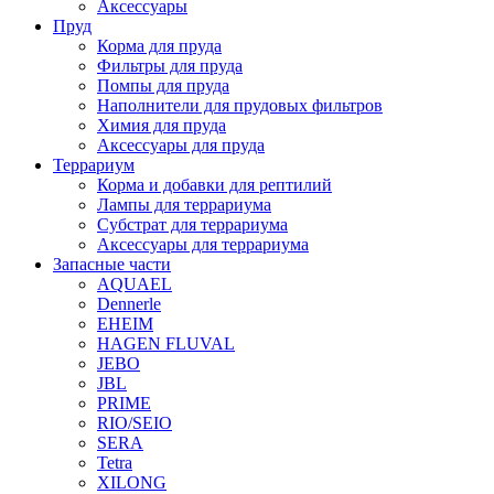
Аксессуары
Пруд
Корма для пруда
Фильтры для пруда
Помпы для пруда
Наполнители для прудовых фильтров
Химия для пруда
Аксессуары для пруда
Террариум
Корма и добавки для рептилий
Лампы для террариума
Субстрат для террариума
Аксессуары для террариума
Запасные части
AQUAEL
Dennerle
EHEIM
HAGEN FLUVAL
JEBO
JBL
PRIME
RIO/SEIO
SERA
Tetra
XILONG