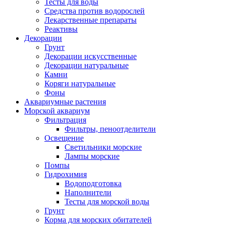
Тесты для воды
Средства против водорослей
Лекарственные препараты
Реактивы
Декорации
Грунт
Декорации искусственные
Декорации натуральные
Камни
Коряги натуральные
Фоны
Аквариумные растения
Морской аквариум
Фильтрация
Фильтры, пеноотделители
Освещение
Светильники морские
Лампы морские
Помпы
Гидрохимия
Водоподготовка
Наполнители
Тесты для морской воды
Грунт
Корма для морских обитателей