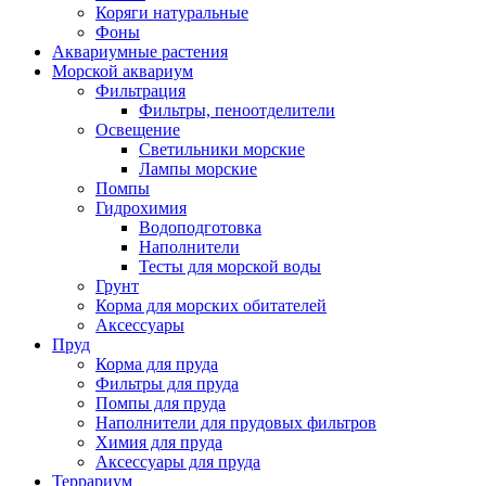
Коряги натуральные
Фоны
Аквариумные растения
Морской аквариум
Фильтрация
Фильтры, пеноотделители
Освещение
Светильники морские
Лампы морские
Помпы
Гидрохимия
Водоподготовка
Наполнители
Тесты для морской воды
Грунт
Корма для морских обитателей
Аксессуары
Пруд
Корма для пруда
Фильтры для пруда
Помпы для пруда
Наполнители для прудовых фильтров
Химия для пруда
Аксессуары для пруда
Террариум