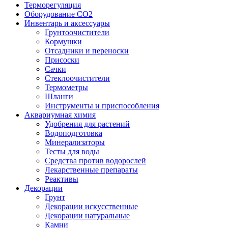
Терморегуляция
Оборудование CO2
Инвентарь и аксессуары
Грунтоочистители
Кормушки
Отсадники и переноски
Присоски
Сачки
Стеклоочистители
Термометры
Шланги
Инструменты и приспособления
Аквариумная химия
Удобрения для растений
Водоподготовка
Минерализаторы
Тесты для воды
Средства против водорослей
Лекарственные препараты
Реактивы
Декорации
Грунт
Декорации искусственные
Декорации натуральные
Камни