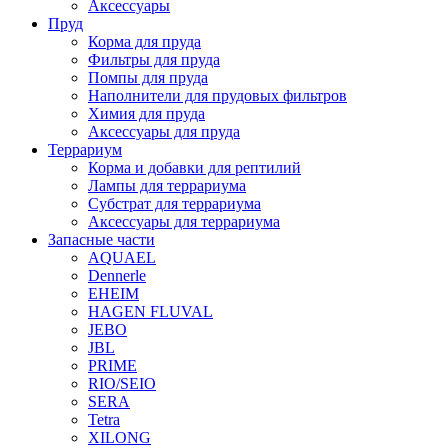
Аксессуары
Пруд
Корма для пруда
Фильтры для пруда
Помпы для пруда
Наполнители для прудовых фильтров
Химия для пруда
Аксессуары для пруда
Террариум
Корма и добавки для рептилий
Лампы для террариума
Субстрат для террариума
Аксессуары для террариума
Запасные части
AQUAEL
Dennerle
EHEIM
HAGEN FLUVAL
JEBO
JBL
PRIME
RIO/SEIO
SERA
Tetra
XILONG