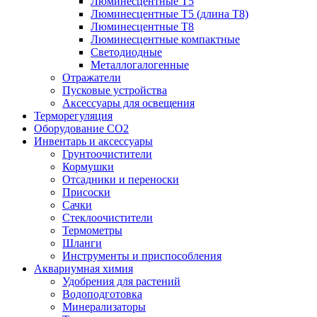
Люминесцентные T5
Люминесцентные T5 (длина T8)
Люминесцентные T8
Люминесцентные компактные
Светодиодные
Металлогалогенные
Отражатели
Пусковые устройства
Аксессуары для освещения
Терморегуляция
Оборудование CO2
Инвентарь и аксессуары
Грунтоочистители
Кормушки
Отсадники и переноски
Присоски
Сачки
Стеклоочистители
Термометры
Шланги
Инструменты и приспособления
Аквариумная химия
Удобрения для растений
Водоподготовка
Минерализаторы