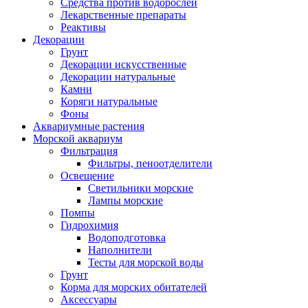
Средства против водорослей
Лекарственные препараты
Реактивы
Декорации
Грунт
Декорации искусственные
Декорации натуральные
Камни
Коряги натуральные
Фоны
Аквариумные растения
Морской аквариум
Фильтрация
Фильтры, пеноотделители
Освещение
Светильники морские
Лампы морские
Помпы
Гидрохимия
Водоподготовка
Наполнители
Тесты для морской воды
Грунт
Корма для морских обитателей
Аксессуары