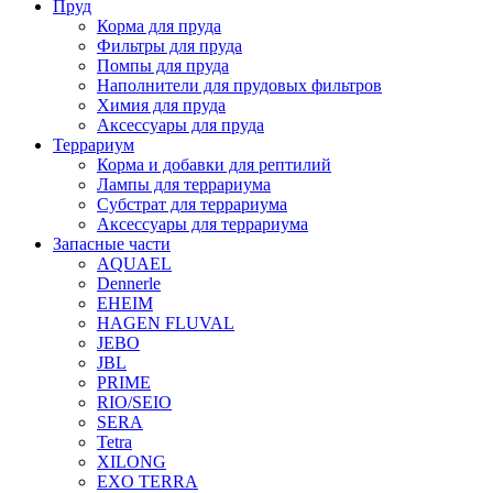
Пруд
Корма для пруда
Фильтры для пруда
Помпы для пруда
Наполнители для прудовых фильтров
Химия для пруда
Аксессуары для пруда
Террариум
Корма и добавки для рептилий
Лампы для террариума
Субстрат для террариума
Аксессуары для террариума
Запасные части
AQUAEL
Dennerle
EHEIM
HAGEN FLUVAL
JEBO
JBL
PRIME
RIO/SEIO
SERA
Tetra
XILONG
EXO TERRA