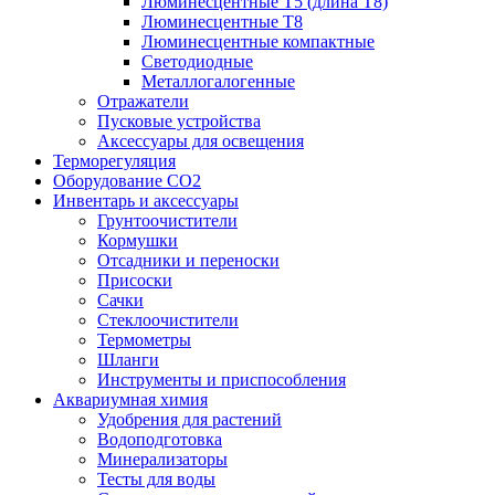
Люминесцентные T5 (длина T8)
Люминесцентные T8
Люминесцентные компактные
Светодиодные
Металлогалогенные
Отражатели
Пусковые устройства
Аксессуары для освещения
Терморегуляция
Оборудование CO2
Инвентарь и аксессуары
Грунтоочистители
Кормушки
Отсадники и переноски
Присоски
Сачки
Стеклоочистители
Термометры
Шланги
Инструменты и приспособления
Аквариумная химия
Удобрения для растений
Водоподготовка
Минерализаторы
Тесты для воды