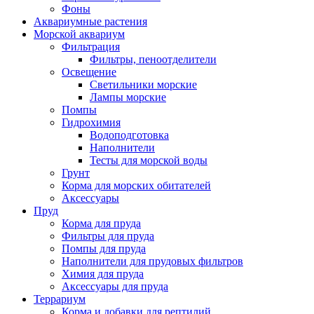
Фоны
Аквариумные растения
Морской аквариум
Фильтрация
Фильтры, пеноотделители
Освещение
Светильники морские
Лампы морские
Помпы
Гидрохимия
Водоподготовка
Наполнители
Тесты для морской воды
Грунт
Корма для морских обитателей
Аксессуары
Пруд
Корма для пруда
Фильтры для пруда
Помпы для пруда
Наполнители для прудовых фильтров
Химия для пруда
Аксессуары для пруда
Террариум
Корма и добавки для рептилий