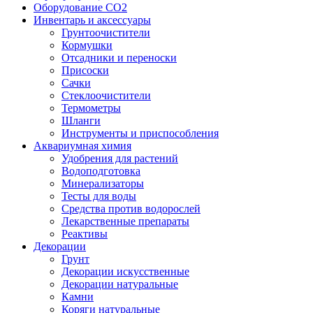
Оборудование CO2
Инвентарь и аксессуары
Грунтоочистители
Кормушки
Отсадники и переноски
Присоски
Сачки
Стеклоочистители
Термометры
Шланги
Инструменты и приспособления
Аквариумная химия
Удобрения для растений
Водоподготовка
Минерализаторы
Тесты для воды
Средства против водорослей
Лекарственные препараты
Реактивы
Декорации
Грунт
Декорации искусственные
Декорации натуральные
Камни
Коряги натуральные