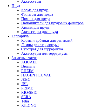
Аксессуары
Пруд
Корма для пруда
Фильтры для пруда
Помпы для пруда
Наполнители для прудовых фильтров
Химия для пруда
Аксессуары для пруда
Террариум
Корма и добавки для рептилий
Лампы для террариума
Субстрат для террариума
Аксессуары для террариума
Запасные части
AQUAEL
Dennerle
EHEIM
HAGEN FLUVAL
JEBO
JBL
PRIME
RIO/SEIO
SERA
Tetra
XILONG