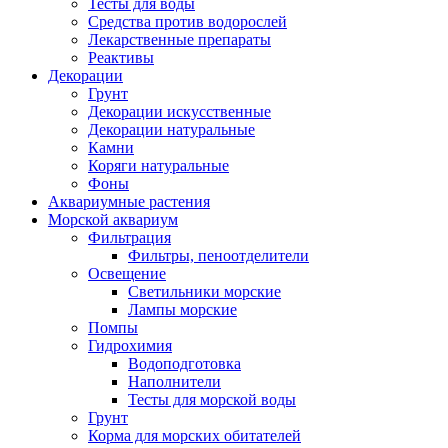
Тесты для воды
Средства против водорослей
Лекарственные препараты
Реактивы
Декорации
Грунт
Декорации искусственные
Декорации натуральные
Камни
Коряги натуральные
Фоны
Аквариумные растения
Морской аквариум
Фильтрация
Фильтры, пеноотделители
Освещение
Светильники морские
Лампы морские
Помпы
Гидрохимия
Водоподготовка
Наполнители
Тесты для морской воды
Грунт
Корма для морских обитателей