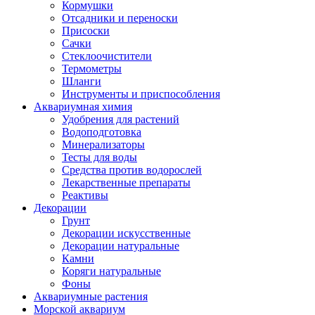
Кормушки
Отсадники и переноски
Присоски
Сачки
Стеклоочистители
Термометры
Шланги
Инструменты и приспособления
Аквариумная химия
Удобрения для растений
Водоподготовка
Минерализаторы
Тесты для воды
Средства против водорослей
Лекарственные препараты
Реактивы
Декорации
Грунт
Декорации искусственные
Декорации натуральные
Камни
Коряги натуральные
Фоны
Аквариумные растения
Морской аквариум