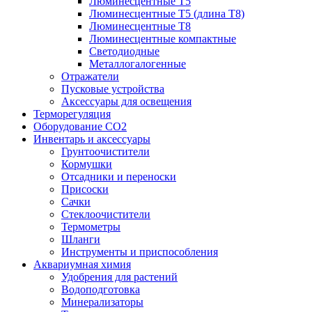
Люминесцентные T5
Люминесцентные T5 (длина T8)
Люминесцентные T8
Люминесцентные компактные
Светодиодные
Металлогалогенные
Отражатели
Пусковые устройства
Аксессуары для освещения
Терморегуляция
Оборудование CO2
Инвентарь и аксессуары
Грунтоочистители
Кормушки
Отсадники и переноски
Присоски
Сачки
Стеклоочистители
Термометры
Шланги
Инструменты и приспособления
Аквариумная химия
Удобрения для растений
Водоподготовка
Минерализаторы